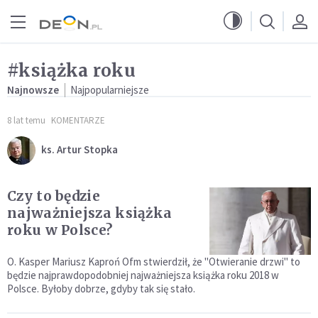
Przejdź do menu głównego
Przejdź do treści
#książka roku
Najnowsze
Najpopularniejsze
8 lat temu
KOMENTARZE
ks. Artur Stopka
Czy to będzie
najważniejsza książka
roku w Polsce?
O. Kasper Mariusz Kaproń Ofm stwierdził, że "Otwieranie drzwi" to
będzie najprawdopodobniej najważniejsza książka roku 2018 w
Polsce. Byłoby dobrze, gdyby tak się stało.