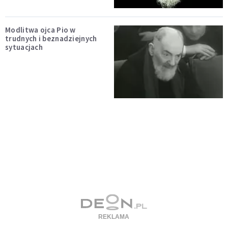
Modlitwa ojca Pio w
trudnych i beznadziejnych
sytuacjach