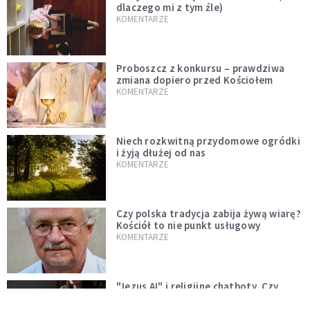
dlaczego mi z tym źle)
KOMENTARZE
Proboszcz z konkursu – prawdziwa
zmiana dopiero przed Kościołem
KOMENTARZE
Niech rozkwitną przydomowe ogródki
i żyją dłużej od nas
KOMENTARZE
Czy polska tradycja zabija żywą wiarę?
Kościół to nie punkt usługowy
KOMENTARZE
"Jezus AI" i religijne chatboty. Czy
Leon XIV odpowie na duchowość epoki
sztucznej inteligencji?
KOMENTARZE