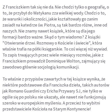
Z Franciszkiem tak się nie da. Nie chodzi tylko o geografię, o
to, że przybył do Watykanu zza wielkiej wody. Chodzi o to,
że warunki i okoliczności, jakie kształtowały go zanim
zasiadł na katedrze św. Piotra, są tak bardzo różne, inne od
naszych. Nie znamy nawet książek, które są dla jego
formacji bardzo ważne. Skąd o tym wiadomo? Z książki
"Otwieranie drzwi. Rozmowy o Kościele i świecie", która
właśnie trafia na półki księgarskie. To coś więcej niż wywiad.
To zapis trwających przez wiele miesięcy rozmów, jakie z
Franciszkiem prowadził Dominique Wolton, zajmujący się
zawodowo głównie socjologią komunikacji.
To właśnie z przypisów zawartych w tej książce wynika, że
niektóre podstawowe dla Franciszka dzieła, takich autorów
jak Romano Guardini czy Ericha Przywary SJ, nie tylko w
ogóle się po polsku nie ukazały, ale nawet nie funkcjonują
szeroko w europejskim myśleniu. A przecież to wybitni
przedstawiciele Kościoła na Starym Kontynencie!