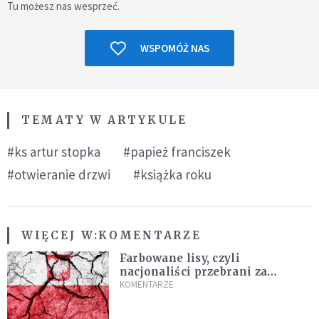
Tu możesz nas wesprzeć.
WSPOMÓŻ NAS
TEMATY W ARTYKULE
#ks artur stopka
#papież franciszek
#otwieranie drzwi
#książka roku
WIĘCEJ W:
KOMENTARZE
Farbowane lisy, czyli
nacjonaliści przebrani za
chrześcijan
KOMENTARZE