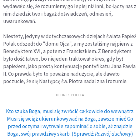
wydawało się, że rozumiemy go lepiej niż inni, bo łączy nas z
nim dziedzictwo i bagaż doświadczeń, odniesień,
uwarunkowań.
Niestety, jedyny w dotychczasowych dziejach świata Papież
Polak odszedł do "domu Ojca", a my zostaliśmy najpierw z
Benedyktem XVI, a potem z Franciszkiem. Z Benedyktem
było dość łatwo, bo niejeden traktował okres, gdy był
papieżem, jako prostą kontynuację pontyfikatu Jana Pawła
II. Co prawda było to poważne nadużycie, ale dawało
poczucie, że się Następcę św. Piotra nadal zna i rozumie.
DEON.PL POLECA
Kto szuka Boga, musi się zwrócić całkowicie do wewnątrz.
Musi się wciąż ukierunkowywać na Boga, zawsze mieć Go
przed oczyma i wytrwale zapominać o sobie, aż znajdzie
Boga, swój prawdziwy skarb. (Sprawdź:
Rozwój duchowy
)