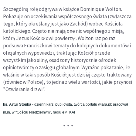
Szczególną rolę odgrywa w książce Dominique Wolton.
Pokazuje on oczekiwania współczesnego świata (zwłaszcza
tego, który określany jest jako Zachód) wobec Kościoła
katolickiego. Często nie mają one nic wspólnego z misją,
którą Jezus Kościołowi powierzył. Wolton raz po raz
podsuwa Franciszkowi tematy do kolejnych dokumentów i
oficjalnych wypowiedzi, traktując Kościół przede
wszystkim jako silny, osadzony historycznie ośrodek
opiniotwórczy o zasięgu globalnym. Wyraźne pokazanie, że
właśnie w taki sposób Kościół jest dzisiaj często traktowany
(również w Polsce), to jedna z wielu wartości, jakie przynosi
"Otwieranie drzwi".
ks. Artur Stopka
- dziennikarz, publicysta, twórca portalu wiara.pl; pracował
m.in. w "Gościu Niedzielnym", radiu eM, KAI
* * *