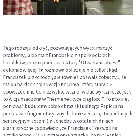
Tego rodzaju odkryć, pozwalających wytłumaczyć
problemy, jakie ma z Franciszkiem sporo polskich
katolików, można podczas lektury "Otwierania drzwi"
dokonać więcej. Ta rozmowa pokazuje nie tylko skąd
Franciszek przychodzi, ale również pozwala zobaczyć, że
ma on bardzo spójną wizję Kościoła, którą stara się
upowszechnić. Co niezwykle ważne, widać wyraźnie, że jest
to wizja osadzona w "hermeneutyce ciągłości". To istotne,
ponieważ budujemy sobie obraz aktualnego Papieża na
podstawie fragmentarycznych doniesień, często podlanych
sensacyjnym sosem (jak choćby w ostatnich dniach
alarmistyczne zapowiedzi, że Franciszek "zezwoli na
antykoncepcję"). Tymczasem wszystko, co robi Papież,