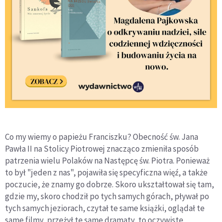
Co my wiemy o papieżu Franciszku? Obecność św. Jana
Pawła II na Stolicy Piotrowej znacząco zmieniła sposób
patrzenia wielu Polaków na Następcę św. Piotra. Ponieważ
to był "jeden z nas", pojawiła się specyficzna więź, a także
poczucie, że znamy go dobrze. Skoro ukształtował się tam,
gdzie my, skoro chodził po tych samych górach, pływał po
tych samych jeziorach, czytał te same książki, oglądał te
same filmy, przeżył te same dramaty, to oczywiste