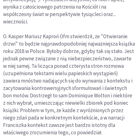
wynika z całościowego patrzenia na Kościół i na
współczesny świat w perspektywie tysiącleci oraz...
wieczności.
O. Kasper Mariusz Kaproń Ofm stwierdził, że "Otwieranie
drzwi" to będzie najprawdopodobniej najważniejsza książka
roku 2018 w Polsce. Byłoby dobrze, gdyby tak się stało. Jest
jednak pewne związane z nią niebezpieczeństwo, zawarte
w niej samej. Ta licząca ponad czterysta stron rozmowa
(uzupełniona tekstami wielu papieskich wystąpień)
zawiera mnóstwo nadających się do wyrwania z kontekstu i
zacytowania kontrowersyjnych sformułowań i świetnych
bon motów. Dostrzegł to sam Dominique Wolton i niektóre
z nich wybrał, umieszczając niewielki zbiorek pod koniec
książki. Problem w tym, że każde z wyróżnionych przez
niego zdań pada w konkretnym kontekście, a w narracji
Franciszka kontekst zawsze jest bardzo istotny dla
właściwego zrozumienia tego, co powiedział.