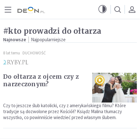
Przejdź do menu głównego
Przejdź do treści
#kto prowadzi do ołtarza
Najnowsze
Najpopularniejsze
8 lat temu
DUCHOWOŚĆ
Do ołtarza z ojcem czy z
narzeczonym?
Czy to jeszcze ślub katolicki, czy z amerykańskiego filmu? Które
tradycje są dozwolone przez Kościół? Ksiądz Malina tłumaczy
wszystko, co powinniście wiedzieć przed własnym ślubem.