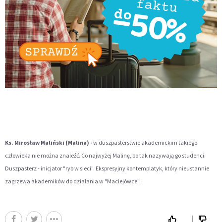
Ks. Mirosław Maliński (Malina) -
w duszpasterstwie akademickim takiego
człowieka nie można znaleźć. Co najwyżej Malinę, bo tak nazywają go studenci.
Duszpasterz - inicjator "ryb w sieci". Ekspresyjny kontemplatyk, który nieustannie
zagrzewa akademików do działania w "Maciejówce".