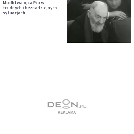
Modlitwa ojca Pio w
trudnych i beznadziejnych
sytuacjach