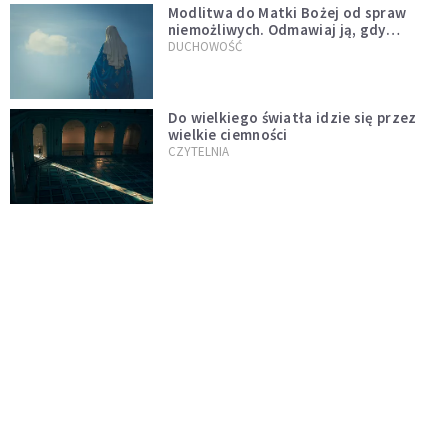
Modlitwa do Matki Bożej od spraw
niemożliwych. Odmawiaj ją, gdy
wszystko idzie źle
DUCHOWOŚĆ
Do wielkiego światła idzie się przez
wielkie ciemności
CZYTELNIA