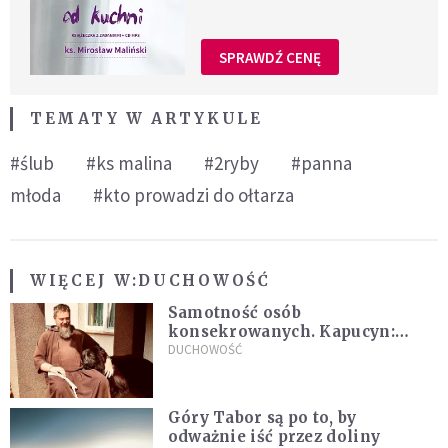
SPRAWDŹ CENĘ
TEMATY W ARTYKULE
#ślub
#ks malina
#2ryby
#panna
młoda
#kto prowadzi do ołtarza
WIĘCEJ W:
DUCHOWOŚĆ
Samotność osób
konsekrowanych. Kapucyn:
Życie w pojedynkę rzadko jest
DUCHOWOŚĆ
sielanką
Góry Tabor są po to, by
odważnie iść przez doliny