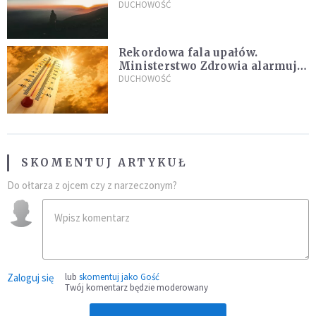
DUCHOWOŚĆ
Rekordowa fala upałów.
Ministerstwo Zdrowia alarmuje
po doświadczeniach z czerwca
DUCHOWOŚĆ
SKOMENTUJ ARTYKUŁ
Do ołtarza z ojcem czy z narzeczonym?
Zaloguj się
lub
skomentuj jako Gość
Twój komentarz będzie moderowany