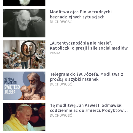
Modlitwa ojca Pio w trudnych i
beznadziejnych sytuacjach
DUCHOWOŚĆ
„Autentyczność się nie niesie”.
Katoliczki o presji i sile social mediów
WIARA
Telegram do św. Józefa. Modlitwa z
prośbą o szybki ratunek
DUCHOWOŚĆ
Tę modlitwę Jan Paweł II odmawiał
codziennie aż do śmierci. Podyktował
mu ją ojciec
DUCHOWOŚĆ