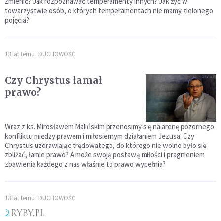
zmienić? Jak rozpoznawać temperamenty innych? Jak żyć w
towarzystwie osób, o których temperamentach nie mamy zielonego
pojęcia?
13 lat temu
DUCHOWOŚĆ
Czy Chrystus łamał
prawo?
Wraz z ks. Mirosławem Malińskim przenosimy się na arenę pozornego
konfliktu między prawem i miłosiernym działaniem Jezusa. Czy
Chrystus uzdrawiając trędowatego, do którego nie wolno było się
zbliżać, łamie prawo? A może swoją postawą miłości i pragnieniem
zbawienia każdego z nas właśnie to prawo wypełnia?
13 lat temu
DUCHOWOŚĆ