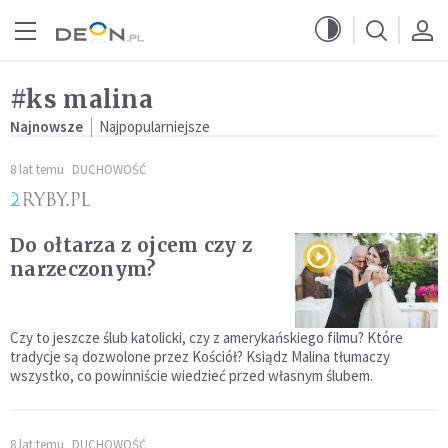
Przejdź do menu głównego
Przejdź do treści
#ks malina
Najnowsze
Najpopularniejsze
8 lat temu
DUCHOWOŚĆ
Do ołtarza z ojcem czy z
narzeczonym?
Czy to jeszcze ślub katolicki, czy z amerykańskiego filmu? Które
tradycje są dozwolone przez Kościół? Ksiądz Malina tłumaczy
wszystko, co powinniście wiedzieć przed własnym ślubem.
8 lat temu
DUCHOWOŚĆ