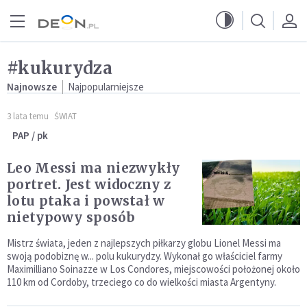
Przejdź do menu głównego
Przejdź do treści
#kukurydza
Najnowsze
Najpopularniejsze
3 lata temu
ŚWIAT
PAP / pk
Leo Messi ma niezwykły
portret. Jest widoczny z
lotu ptaka i powstał w
nietypowy sposób
Mistrz świata, jeden z najlepszych piłkarzy globu Lionel Messi ma
swoją podobiznę w... polu kukurydzy. Wykonał go właściciel farmy
Maximilliano Soinazze w Los Condores, miejscowości położonej około
110 km od Cordoby, trzeciego co do wielkości miasta Argentyny.