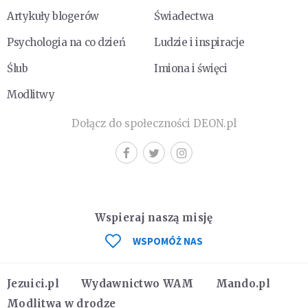
Artykuły blogerów
Świadectwa
Psychologia na co dzień
Ludzie i inspiracje
Ślub
Imiona i święci
Modlitwy
Dołącz do społeczności DEON.pl
Wspieraj naszą misję
WSPOMÓŻ NAS
Jezuici.pl
Wydawnictwo WAM
Mando.pl
Modlitwa w drodze