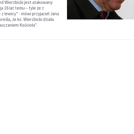
red Wierzbicki jest atakowany
ja 16 lat temu – tyle że z
e z lewicy" - mówi przyjaciel Jana
kreśla, że ks. Wierzbicki działa
auczaniem Kościoła".