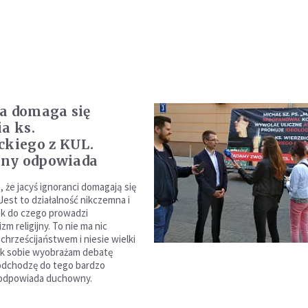
a domaga się
ia ks.
ckiego z KUL.
ny odpowiada
 że jacyś ignoranci domagają się
Jest to działalność nikczemna i
k do czego prowadzi
m religijny. To nie ma nic
chrześcijaństwem i niesie wielki
ak sobie wyobrażam debatę
odchodzę do tego bardzo
 odpowiada duchowny.