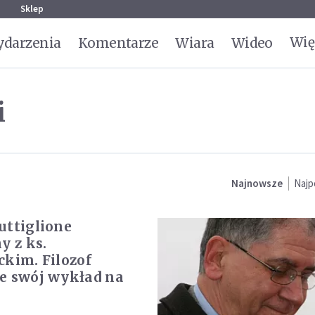
g
Sklep
Wię
darzenia
Komentarze
Wiara
Wideo
i
Najnowsze
Najp
uttiglione
y z ks.
ckim. Filozof
e swój wykład na