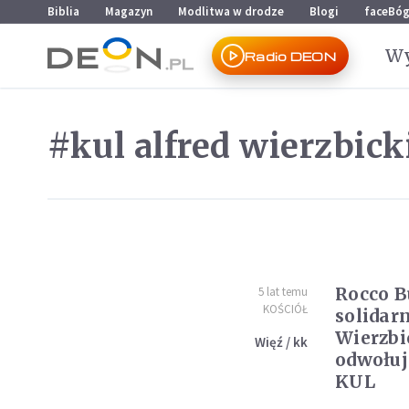
Przejdź do menu głównego
Przejdź do treści
Biblia
Magazyn
Modlitwa w drodze
Blogi
faceBó
Wy
Radio DEON
#kul alfred wierzbick
Rocco B
5 lat temu
KOŚCIÓŁ
solidarn
Wierzbi
Więź / kk
odwołuj
KUL