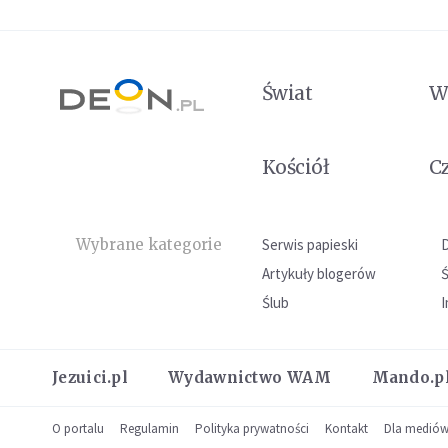
Świat
W
Kościół
C
Wybrane kategorie
Serwis papieski
Artykuły blogerów
Ślub
I
Jezuici.pl
Wydawnictwo WAM
Mando.p
O portalu
Regulamin
Polityka prywatności
Kontakt
Dla medió