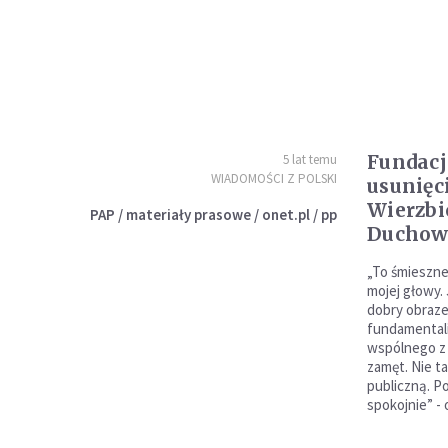
Fundacj
5 lat temu
WIADOMOŚCI Z POLSKI
usunięc
Wierzbi
PAP / materiały prasowe / onet.pl / pp
Duchow
„To śmieszne,
mojej głowy. 
dobry obraze
fundamentaliz
wspólnego z 
zamęt. Nie t
publiczną. P
spokojnie” -