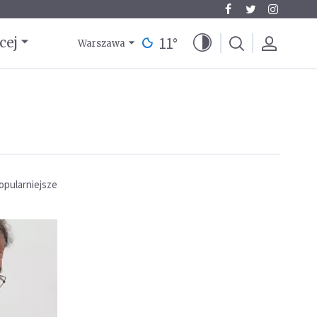
11
°
cej
Warszawa
opularniejsze