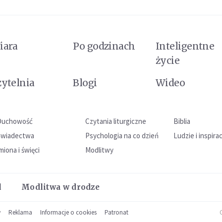
iara
Po godzinach
Inteligentne
życie
zytelnia
Blogi
Wideo
Duchowość
Czytania liturgiczne
Biblia
Świadectwa
Psychologia na co dzień
Ludzie i inspira
miona i święci
Modlitwy
l
Modlitwa w drodze
w
Reklama
Informacje o cookies
Patronat