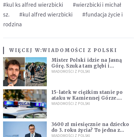
#kul ks alfred wierzbicki
#wierzbicki i michał
sz.
#kul alfred wierzbicki
#fundacja życie i
rodzina
WIĘCEJ W:
WIADOMOŚCI Z POLSKI
Mister Polski idzie na Jasną
Górę. Szuka tam głębi i
spotkania
WIADOMOŚCI Z POLSKI
15-latek w ciężkim stanie po
ataku w Kamiennej Górze.
Policja zatrzymała dwóch
WIADOMOŚCI Z POLSKI
nastolatków
3600 zł miesięcznie na dziecko
do 3. roku życia? To jedna z
propozycji programu "Rozwój
WIADOMOŚCI Z POLSKI