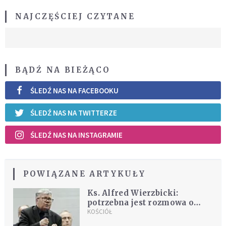
NAJCZĘŚCIEJ CZYTANE
BĄDŹ NA BIEŻĄCO
ŚLEDŹ NAS NA FACEBOOKU
ŚLEDŹ NAS NA TWITTERZE
ŚLEDŹ NAS NA INSTAGRAMIE
POWIĄZANE ARTYKUŁY
Ks. Alfred Wierzbicki:
potrzebna jest rozmowa o
Kościele z ludźmi spoza
KOŚCIÓŁ
Kościoła