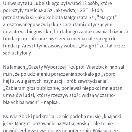
Uniwersytetu Lubelskiego był wśród 12 osób, które
poręczyły za Michała Sz., aktywistę LGBT - który
przedstawia się jako kobieta Małgorzata Sz., "Margot" -
aresztowanego w związku z zarzutami dotyczącymi
udziału w zbiegowisku, brutalnego zaatakowania działacza
fundacji pro-life oraz niszczenia mienia należącego do
fundacji. Areszt tymczasowy wobec „Margot” został przez
sąd uchylony.
Na łamach „Gazety Wyborczej” ks. prof. Wierzbicki napisał
m.in., że po udzieleniu poręczenia spotkało go „sporo
hejtu, wulgarnych insynuacji i prób zawstydzania”.
„Zabieram głos publicznie, ponieważ niepokoi mnie stan
umysłów ludzi, którzy rzeczywistość widzą w czarno-
białych barwach” – napisał.
Ks. Wierzbicki podkreśla, że nie podoba mu się „knajacki
język Margot, pozowanie na Matkę Boską”, ale to nie
powód, żeby żałował decyzji o poręczeniu. Wyjaśnia, że