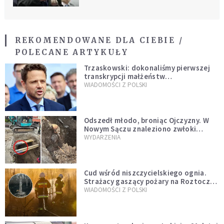
REKOMENDOWANE DLA CIEBIE /
POLECANE ARTYKUŁY
Trzaskowski: dokonaliśmy pierwszej
transkrypcji małżeństw
jednopłciowych. “Tak jak
WIADOMOŚCI Z POLSKI
zapowiadałem, bez zwłoki,
natychmiast”
Odszedł młodo, broniąc Ojczyzny. W
Nowym Sączu znaleziono zwłoki
mężczyzny z czasów potopu
WYDARZENIA
szwedzkiego
Cud wśród niszczycielskiego ognia.
Strażacy gaszący pożary na Roztoczu
opublikowali niezwykłe zdjęcie
WIADOMOŚCI Z POLSKI