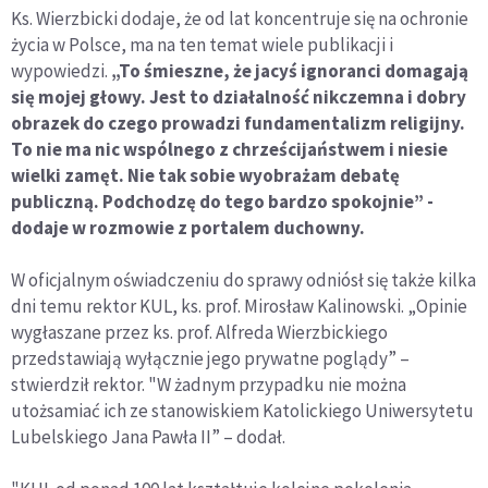
Ks. Wierzbicki dodaje, że od lat koncentruje się na ochronie
życia w Polsce, ma na ten temat wiele publikacji i
wypowiedzi.
„To śmieszne, że jacyś ignoranci domagają
się mojej głowy. Jest to działalność nikczemna i dobry
obrazek do czego prowadzi fundamentalizm religijny.
To nie ma nic wspólnego z chrześcijaństwem i niesie
wielki zamęt. Nie tak sobie wyobrażam debatę
publiczną. Podchodzę do tego bardzo spokojnie” -
dodaje w rozmowie z portalem duchowny.
W oficjalnym oświadczeniu do sprawy odniósł się także kilka
dni temu rektor KUL, ks. prof. Mirosław Kalinowski. „Opinie
wygłaszane przez ks. prof. Alfreda Wierzbickiego
przedstawiają wyłącznie jego prywatne poglądy” –
stwierdził rektor. "W żadnym przypadku nie można
utożsamiać ich ze stanowiskiem Katolickiego Uniwersytetu
Lubelskiego Jana Pawła II” – dodał.