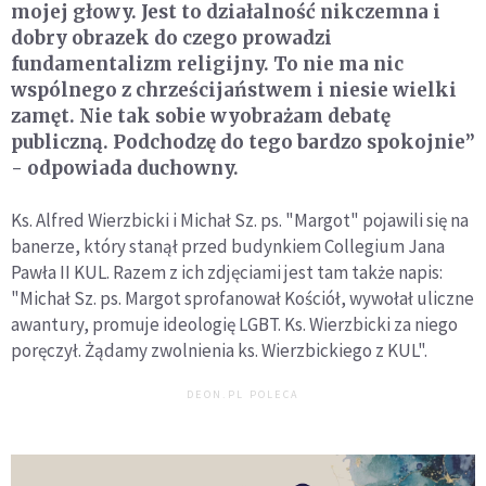
mojej głowy. Jest to działalność nikczemna i
dobry obrazek do czego prowadzi
fundamentalizm religijny. To nie ma nic
wspólnego z chrześcijaństwem i niesie wielki
zamęt. Nie tak sobie wyobrażam debatę
publiczną. Podchodzę do tego bardzo spokojnie”
- odpowiada duchowny.
Ks. Alfred Wierzbicki i Michał Sz. ps. "Margot" pojawili się na
banerze, który stanął przed budynkiem Collegium Jana
Pawła II KUL. Razem z ich zdjęciami jest tam także napis:
"Michał Sz. ps. Margot sprofanował Kościół, wywołał uliczne
awantury, promuje ideologię LGBT. Ks. Wierzbicki za niego
poręczył. Żądamy zwolnienia ks. Wierzbickiego z KUL".
DEON.PL POLECA