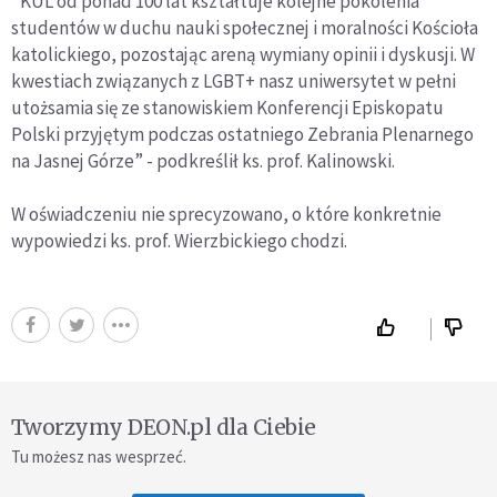
"KUL od ponad 100 lat kształtuje kolejne pokolenia
studentów w duchu nauki społecznej i moralności Kościoła
katolickiego, pozostając areną wymiany opinii i dyskusji. W
kwestiach związanych z LGBT+ nasz uniwersytet w pełni
utożsamia się ze stanowiskiem Konferencji Episkopatu
Polski przyjętym podczas ostatniego Zebrania Plenarnego
na Jasnej Górze” - podkreślił ks. prof. Kalinowski.
W oświadczeniu nie sprecyzowano, o które konkretnie
wypowiedzi ks. prof. Wierzbickiego chodzi.
Tworzymy DEON.pl dla Ciebie
Tu możesz nas wesprzeć.