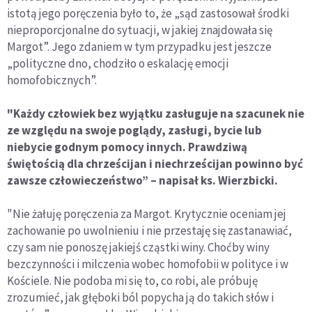
istotą jego poręczenia było to, że „sąd zastosował środki
nieproporcjonalne do sytuacji, w jakiej znajdowała się
Margot”. Jego zdaniem w tym przypadku jest jeszcze
„polityczne dno, chodziło o eskalację emocji
homofobicznych”.
"Każdy człowiek bez wyjątku zasługuje na szacunek nie
ze względu na swoje poglądy, zasługi, bycie lub
niebycie godnym pomocy innych. Prawdziwą
świętością dla chrześcijan i niechrześcijan powinno być
zawsze człowieczeństwo” – napisał ks. Wierzbicki.
"Nie żałuję poręczenia za Margot. Krytycznie oceniam jej
zachowanie po uwolnieniu i nie przestaję się zastanawiać,
czy sam nie ponoszę jakiejś cząstki winy. Choćby winy
bezczynności i milczenia wobec homofobii w polityce i w
Kościele. Nie podoba mi się to, co robi, ale próbuję
zrozumieć, jak głęboki ból popycha ją do takich słów i