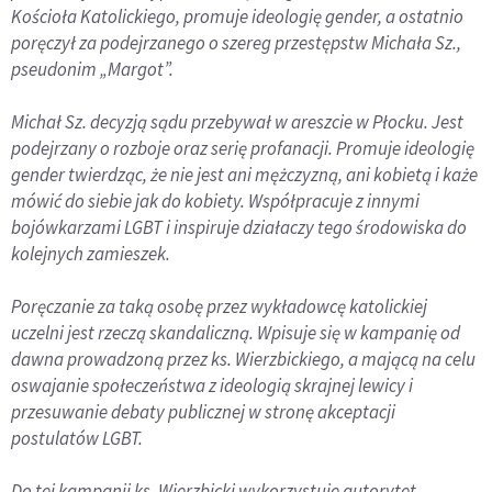
Kościoła Katolickiego, promuje ideologię gender, a ostatnio
poręczył za podejrzanego o szereg przestępstw Michała Sz.,
pseudonim „Margot”.
Michał Sz. decyzją sądu przebywał w areszcie w Płocku. Jest
podejrzany o rozboje oraz serię profanacji. Promuje ideologię
gender twierdząc, że nie jest ani mężczyzną, ani kobietą i każe
mówić do siebie jak do kobiety. Współpracuje z innymi
bojówkarzami LGBT i inspiruje działaczy tego środowiska do
kolejnych zamieszek.
Poręczanie za taką osobę przez wykładowcę katolickiej
uczelni jest rzeczą skandaliczną. Wpisuje się w kampanię od
dawna prowadzoną przez ks. Wierzbickiego, a mającą na celu
oswajanie społeczeństwa z ideologią skrajnej lewicy i
przesuwanie debaty publicznej w stronę akceptacji
postulatów LGBT.
Do tej kampanii ks. Wierzbicki wykorzystuje autorytet