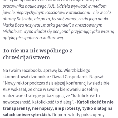
pracownika naukowego KUL. Udziela wywiadów mediom
jawnie nieprzychylnym Kościołowi Katolickiemu - nie w celu
obrony Kościoła, ale po to, by siać zamęt, co do jego nauki.
Matkę Bożą nazywał „matką gender”, o aresztowanym
Michale Sz. wypowiadał się per „ona” przyjmując jako własną
optykę płci społeczno-kulturowej.
To nie ma nic wspólnego z
chrześcijaństwem
Na swoim Facebooku sprawę ks. Wierzbickiego
skomentował dziennikarz Dawid Gospodarek. Napisał:
"Nowy rektor podczas dzisiejszej konferencji w siedzibie
KEP wskazał, że chce w swoim kierowaniu uczelnią
realizować strategię pokazującą, że "katolickość to
nowoczesność, katolickość to dialog".
- Katolickość to nie
transparenty, nie napisy, nie protesty, tylko dialog na
salach uniwersyteckich.
Dopiero wtedy pokazujemy