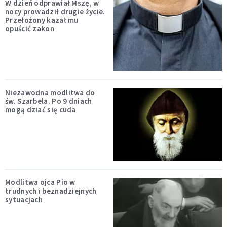
W dzień odprawiał Mszę, w
nocy prowadził drugie życie.
Przełożony kazał mu
opuścić zakon
Niezawodna modlitwa do
św. Szarbela. Po 9 dniach
mogą dziać się cuda
Modlitwa ojca Pio w
trudnych i beznadziejnych
sytuacjach