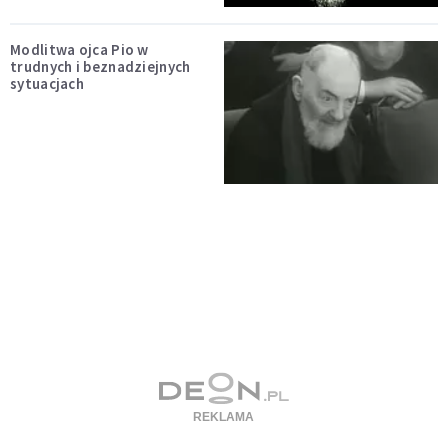
Modlitwa ojca Pio w
trudnych i beznadziejnych
sytuacjach