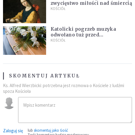
zwycięstwo miłości nad śmiercią
KOŚCIÓŁ
Katolicki pogrzeb muzyka
odwołano tuż przed
uroczystością. Powodem była
KOŚCIÓŁ
przynależność do masonerii
SKOMENTUJ ARTYKUŁ
Ks. Alfred Wierzbicki: potrzebna jest rozmowa o Kościele z ludźmi
spoza Kościoła
Zaloguj się
lub
skomentuj jako Gość
Twój komentarz będzie moderowany