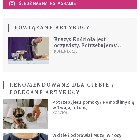
ŚLEDŹ NAS NA INSTAGRAMIE
POWIĄZANE ARTYKUŁY
Kryzys Kościoła jest
oczywisty. Potrzebujemy
zmiany modelu parafii
KOMENTARZE
REKOMENDOWANE DLA CIEBIE /
POLECANE ARTYKUŁY
Potrzebujesz pomocy? Pomodlimy się
w Twojej intencji
KOŚCIÓŁ
W dzień odprawiał Mszę, w nocy