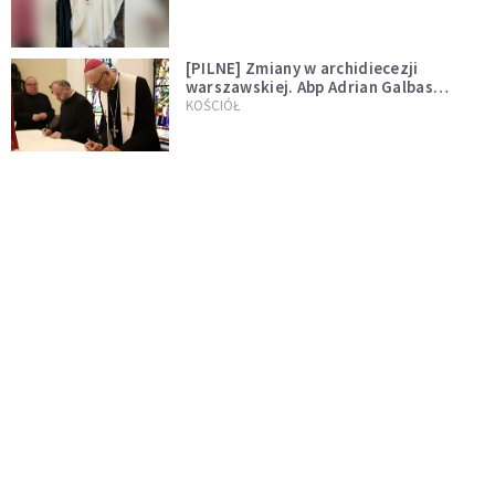
[PILNE] Zmiany w archidiecezji
warszawskiej. Abp Adrian Galbas
wręczył dekrety nowym proboszczom
KOŚCIÓŁ
[PILNE] Podjęto kroki ws. księdza
Sawielewicza. Nie zobaczymy go w
mediach
WYDARZENIA