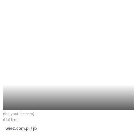
(fot. youtube.com)
6 lat temu
wiez.com.pl / jb