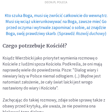
DEON.PL POLECA
Kto szuka Boga, musi się zwrócić całkowicie do wewnątrz.
Musi się wciąż ukierunkowywać na Boga, zawsze mieć Go
przed oczyma i wytrwale zapominać o sobie, aż znajdzie
Boga, swój prawdziwy skarb. (Sprawdź:
Rozwój duchowy
)
Czego potrzebuje Kościół?
Ksiądz Wierzbicki jako priorytet wymienia rozmowę o
Kościele z ludźmi spoza Kościoła. Podkreśla, że oni mają
naprawdę wiele do powiedzenia. Pisze: "Dialog wiary i
niewiary leży w Polsce niemal odłogiem. (...) Błędne jest
natomiast założenie, że cały świat laicki jest wrogo
nastawiony do wiary i Kościoła".
Zachęcając do takiej rozmowy, zdaje sobie sprawę także z
obawy przed krytyką, ale uważa, że nie powinna ona
blokować tego dialogu.