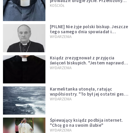
prowadził drugie życie. Przełożony
kazał mu opuścić zakon
KOŚCIÓŁ
[PILNE] Nie żyje polski biskup. Jeszcze
tego samego dnia spowiadał i
sprawował Mszę świętą
WYDARZENIA
Ksiądz zrezygnował z przyjęcia
święceń biskupich. "Jestem naprawdę
niegodny"
WYDARZENIA
Karmelitanka utonęła, ratując
współsiostry. "To był jej ostatni gest
miłości"
WYDARZENIA
Śpiewający ksiądz podbija internet.
"Chcę go na swoim ślubie"
WYDARZENIA