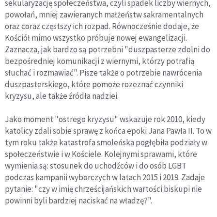
sekularyzację społeczeństwa, czyli spadek liczby wiernych,
powołań, mniej zawieranych małżeństw sakramentalnych
oraz coraz częstszy ich rozpad. Równocześnie dodaje, że
Kościół mimo wszystko próbuje nowej ewangelizacji.
Zaznacza, jak bardzo są potrzebni "duszpasterze zdolni do
bezpośredniej komunikacji z wiernymi, którzy potrafią
słuchać i rozmawiać". Pisze także o potrzebie nawrócenia
duszpasterskiego, które pomoże rozeznać czynniki
kryzysu, ale także źródła nadziei.
Jako moment "ostrego kryzysu" wskazuje rok 2010, kiedy
katolicy zdali sobie sprawę z końca epoki Jana Pawła II. To w
tym roku także katastrofa smoleńska pogłębiła podziały w
społeczeństwie i w Kościele. Kolejnymi sprawami, które
wymienia są: stosunek do uchodźców i do osób LGBT
podczas kampanii wyborczych w latach 2015 i 2019. Zadaje
pytanie: "czy w imię chrześcijańskich wartości biskupi nie
powinni byli bardziej naciskać na władzę?".