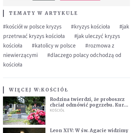
TEMATY W ARTYKULE
#kościół w polsce kryzys
#kryzys kościoła
#jak
przetrwać kryzys kościoła
#jak uleczyć kryzys
kościoła
#katolicy w polsce
#rozmowa z
niewierzącymi
#dlaczego polacy odchodzą od
kościoła
WIĘCEJ W:
KOŚCIÓŁ
Rodzina twierdzi, że proboszcz
chciał odmówić pogrzebu. Kuria
zapowiada wyjaśnienia
KOŚCIÓŁ
Leon XIV: W św. Agacie widzimy