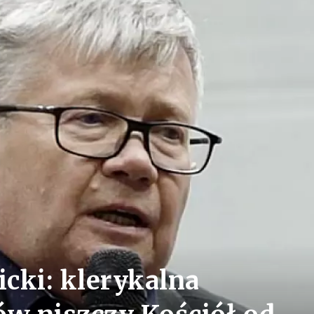
icki: klerykalna