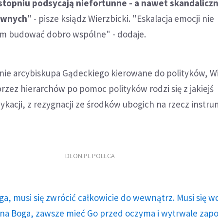
stopniu podsycają niefortunne - a nawet skandaliczn
ownych
" - pisze ksiądz Wierzbicki. "Eskalacja emocji nie
em budować dobro wspólne" - dodaje.
e arcybiskupa Gądeckiego kierowane do polityków, Wi
przez hierarchów po pomoc polityków rodzi się z jakiejś
ykacji, z rezygnacji ze środków ubogich na rzecz inst
DEON.PL POLECA
ga, musi się zwrócić całkowicie do wewnątrz. Musi się w
a Boga, zawsze mieć Go przed oczyma i wytrwale zap