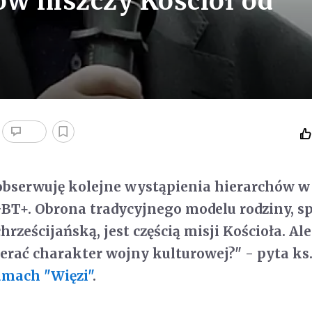
ów niszczy Kościół od
obserwuję kolejne wystąpienia hierarchów w
BT+. Obrona tradycyjnego modelu rodziny, s
hrześcijańską, jest częścią misji Kościoła. Ale
erać charakter wojny kulturowej?" - pyta ks.
amach "Więzi"
.