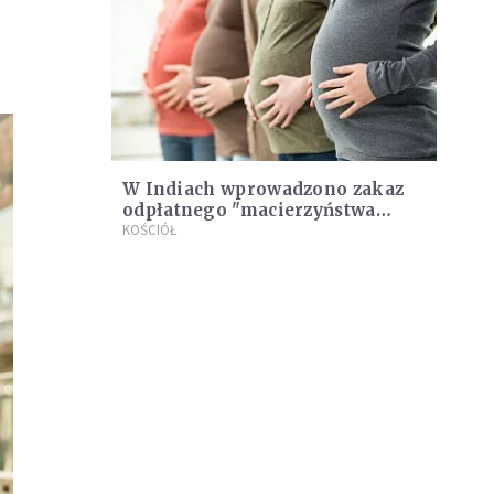
W Indiach wprowadzono zakaz
odpłatnego "macierzyństwa
zastępczego"
KOŚCIÓŁ