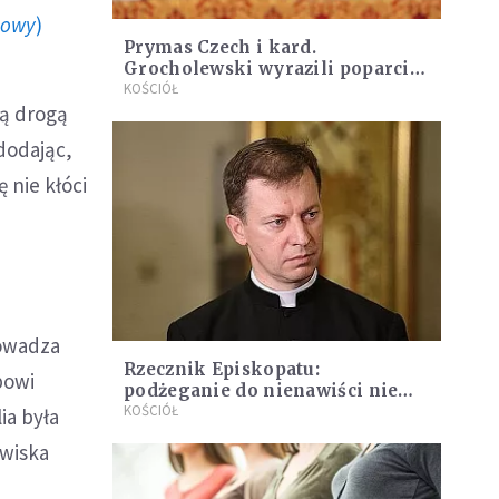
howy
)
Prymas Czech i kard.
Grocholewski wyrazili poparcie
dla abp. Jędraszewskiego
KOŚCIÓŁ
ną drogą
dodając,
ę nie kłóci
m
rowadza
Rzecznik Episkopatu:
powi
podżeganie do nienawiści nie
mieści się w kanonach
KOŚCIÓŁ
ia była
europejskiej cywilizacji
owiska