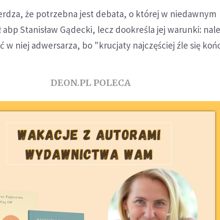
erdza, że potrzebna jest debata, o której w niedawnym
abp Stanisław Gądecki, lecz dookreśla jej warunki: nal
w niej adwersarza, bo "krucjaty najczęściej źle się koń
DEON.PL POLECA