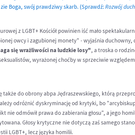
dzie Boga, swój prawdziwy skarb. (Sprawdź:
Rozwój duc
turowej z LGBT+ Kościół powinien iść mało spektakular
ionej owcy i zagubionej monety" - wyjaśnia duchowny, 
ga się wrażliwości na ludzkie losy"
, a troska o rodzin
oseksualistów, wyrażonej choćby w sprzeciwie względe
się także do obrony abpa Jędraszewskiego, którą przep
należy odróżnić dyskryminację od krytyki, bo "arcybisku
t nie odmówił prawa do zabierania głosu", a jego homil
ytowana. Głosy krytyczne nie dotyczą zaś samego stan
tii LGBT+, lecz języka homilii.