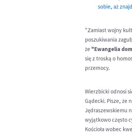
sobie, aż znaj
"Zamiast wojny kul
poszukiwania zagub
że
"Ewangelia doma
się z troską o hom
przemocy.
Wierzbicki odnosi 
Gądecki. Pisze, że 
Jędraszewskiemu nik
wyjątkowo często c
Kościoła wobec kwes