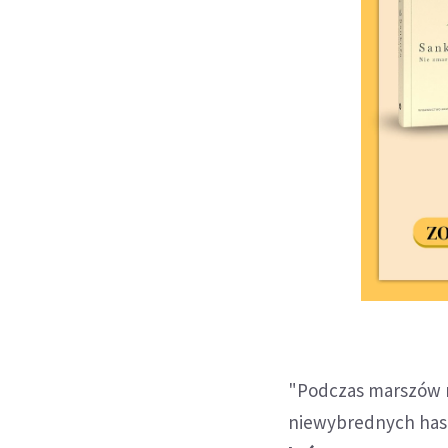
"Podczas marszów ró
niewybrednych haseł