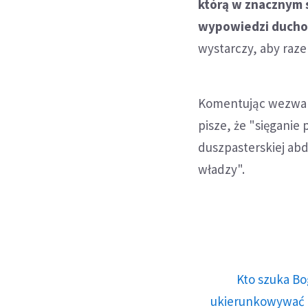
którą w znacznym 
wypowiedzi duch
wystarczy, aby raz
Komentując wezwani
pisze, że "sięganie 
duszpasterskiej abd
władzy".
Kto szuka Bo
ukierunkowywać n