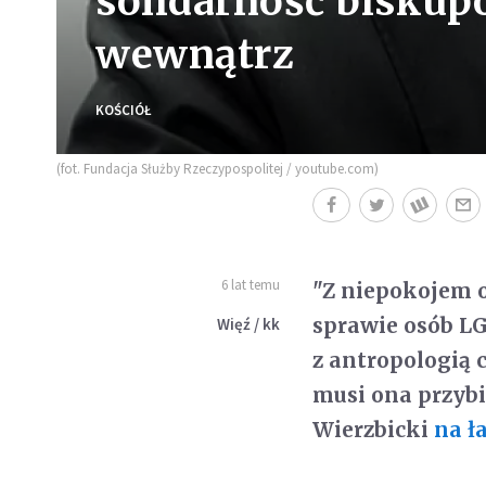
solidarność biskup
wewnątrz
KOŚCIÓŁ
(fot. Fundacja Służby Rzeczypospolitej / youtube.com)
6 lat temu
"Z niepokojem 
sprawie osób LG
Więź / kk
z antropologią c
musi ona przybi
Wierzbicki
na ł