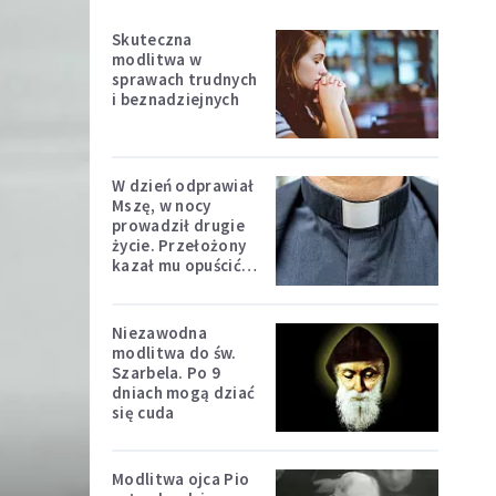
Skuteczna
modlitwa w
sprawach trudnych
i beznadziejnych
W dzień odprawiał
Mszę, w nocy
prowadził drugie
życie. Przełożony
kazał mu opuścić
zakon
Niezawodna
modlitwa do św.
Szarbela. Po 9
dniach mogą dziać
się cuda
Modlitwa ojca Pio