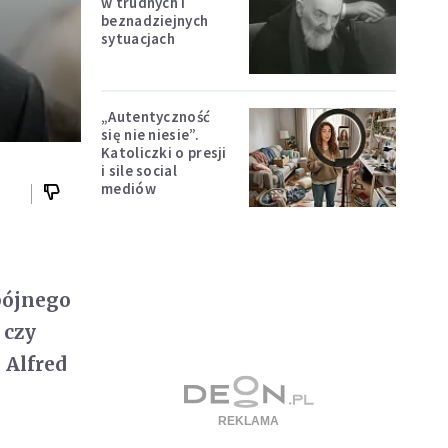
w trudnych i
beznadziejnych
sytuacjach
„Autentyczność
się nie niesie”.
Katoliczki o presji
i sile social
mediów
pójnego
 czy
 Alfred