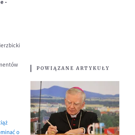
e -
erzbicki
rumentów
POWIĄZANE ARTYKUŁY
ciąż
ominać o