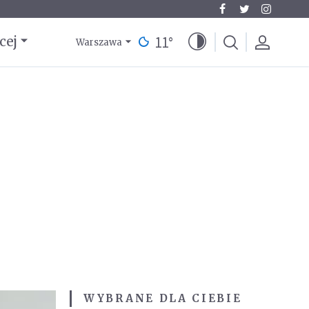
11
°
cej
Warszawa
WYBRANE DLA CIEBIE