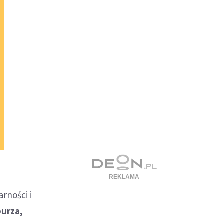
rności i
burza,