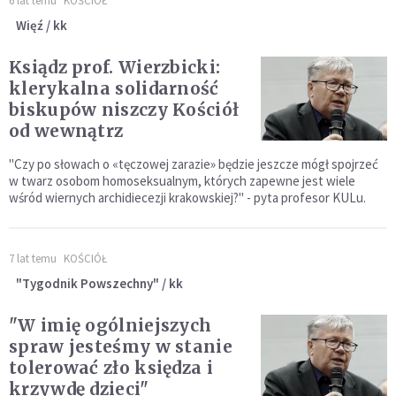
6 lat temu
KOŚCIÓŁ
Więź / kk
Ksiądz prof. Wierzbicki:
klerykalna solidarność
biskupów niszczy Kościół
od wewnątrz
"Czy po słowach o «tęczowej zarazie» będzie jeszcze mógł spojrzeć
w twarz osobom homoseksualnym, których zapewne jest wiele
wśród wiernych archidiecezji krakowskiej?" - pyta profesor KULu.
7 lat temu
KOŚCIÓŁ
"Tygodnik Powszechny" / kk
"W imię ogólniejszych
spraw jesteśmy w stanie
tolerować zło księdza i
krzywdę dzieci"