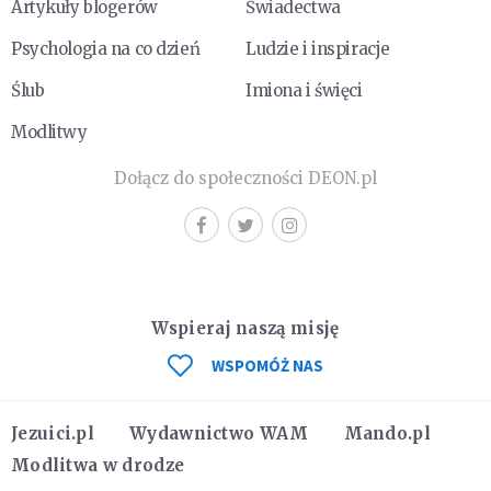
Artykuły blogerów
Świadectwa
Psychologia na co dzień
Ludzie i inspiracje
Ślub
Imiona i święci
Modlitwy
Dołącz do społeczności DEON.pl
Wspieraj naszą misję
WSPOMÓŻ NAS
Jezuici.pl
Wydawnictwo WAM
Mando.pl
Modlitwa w drodze