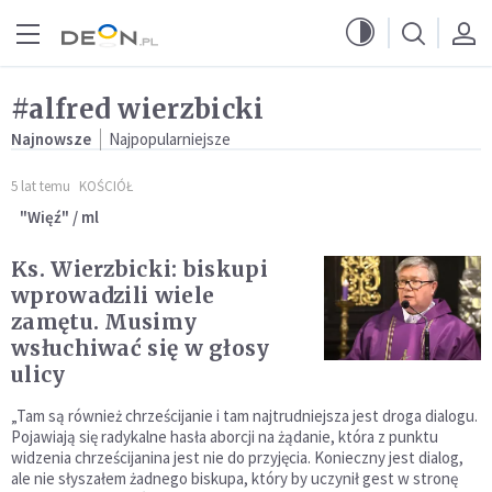
Przejdź do menu głównego
Przejdź do treści
#alfred wierzbicki
Najnowsze
Najpopularniejsze
5 lat temu
KOŚCIÓŁ
"Więź" / ml
Ks. Wierzbicki: biskupi
wprowadzili wiele
zamętu. Musimy
wsłuchiwać się w głosy
ulicy
„Tam są również chrześcijanie i tam najtrudniejsza jest droga dialogu.
Pojawiają się radykalne hasła aborcji na żądanie, która z punktu
widzenia chrześcijanina jest nie do przyjęcia. Konieczny jest dialog,
ale nie słyszałem żadnego biskupa, który by uczynił gest w stronę