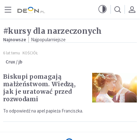
Przejdź do menu głównego
Przejdź do treści
#kursy dla narzeczonych
Najnowsze
Najpopularniejsze
6 lat temu
KOŚCIÓŁ
Crux / jb
Biskupi pomagają
małżeństwom. Wiedzą,
jak je uratować przed
rozwodami
To odpowiedź na apel papieża Franciszka.