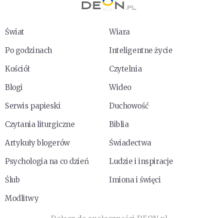
Świat
Wiara
Po godzinach
Inteligentne życie
Kościół
Czytelnia
Blogi
Wideo
Serwis papieski
Duchowość
Czytania liturgiczne
Biblia
Artykuły blogerów
Świadectwa
Psychologia na co dzień
Ludzie i inspiracje
Ślub
Imiona i święci
Modlitwy