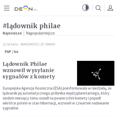
Przejdź do menu głównego
Przejdź do treści
#lądownik philae
Najnowsze
Najpopularniejsze
11 lat temu
WIADOMOŚCI ZE ŚWIATA
PAP / kn
Lądownik Philae
wznowił wysyłanie
sygnałów z komety
Europejska Agencja Kosmiczna (ESA) poinformowała w niedzielę, że
lądownik jej automatycznego próbnika międzyplanetarnego, który
siedem miesięcy temu osiadł na powierzchni komety i popadł
wkrótce potem w stan hibernacji, wznowił w czwartek nadawanie
sygnałów.