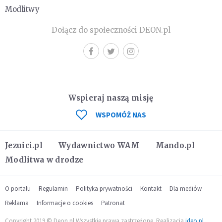
Modlitwy
Dołącz do społeczności DEON.pl
Wspieraj naszą misję
WSPOMÓŻ NAS
Jezuici.pl
Wydawnictwo WAM
Mando.pl
Modlitwa w drodze
O portalu
Regulamin
Polityka prywatności
Kontakt
Dla mediów
Reklama
Informacje o cookies
Patronat
Copyright 2019 © Deon.pl Wszystkie prawa zastrzeżone. Realizacja
ideo.pl