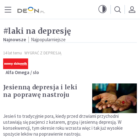
Przejdź do menu głównego
Przejdź do treści
#laki na depresję
Najnowsze
Najpopularniejsze
14 lat temu
WYGRAĆ Z DEPRESJĄ
Alfa Omega / slo
Jesienną depresja i leki
na poprawę nastroju
Jesień to tradycyjnie pora, kiedy przed drzwiami przychodni
ustawiają się pacjenci z katarem, grypą i jesienną depresją. W
konsekwencji, tym okresie roku wzrasta więc i tak już wysokie
spożycie leków na poprawienie nastroju.