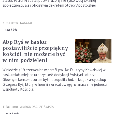
status Patronki został potwierdzony nie tylko wolą lokalnej
społeczności, ale i oficjalnym dekretem Stolicy Apostolskiej.
4 lata temu
KOŚCIÓŁ
KAI / kb
Abp Ryś w Łasku:
postawiliście przepiękny
kościół, nie możecie być
w nim podzieleni
W niedzielę 19 czerwca br. w parafii pw. św. Faustyny Kowalskiej w
Łasku miała miejsce uroczystość dedykacji świątyni i ołtarza.
Głównym konsekratorem był metropolita łódzki ksiądz arcybiskup
Grzegorz Ryś, który w homilii zwracał uwagę na znaczenie jedności
wspólnoty Kościoła.
11 lat temu
WIADOMOŚCI ZE ŚWIATA
PAP / mh