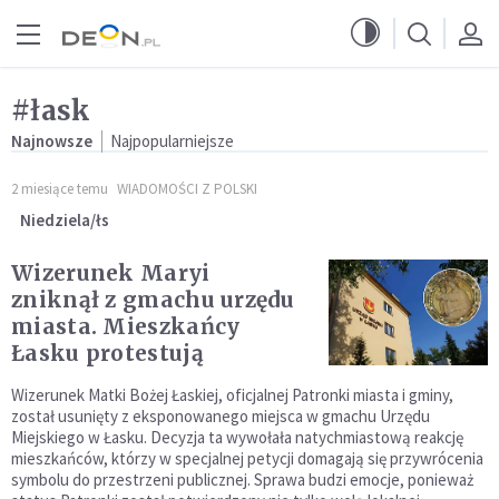
Przejdź do menu głównego
Przejdź do treści
#łask
Najnowsze
Najpopularniejsze
2 miesiące temu
WIADOMOŚCI Z POLSKI
Niedziela/łs
Wizerunek Maryi
zniknął z gmachu urzędu
miasta. Mieszkańcy
Łasku protestują
Wizerunek Matki Bożej Łaskiej, oficjalnej Patronki miasta i gminy,
został usunięty z eksponowanego miejsca w gmachu Urzędu
Miejskiego w Łasku. Decyzja ta wywołała natychmiastową reakcję
mieszkańców, którzy w specjalnej petycji domagają się przywrócenia
symbolu do przestrzeni publicznej. Sprawa budzi emocje, ponieważ