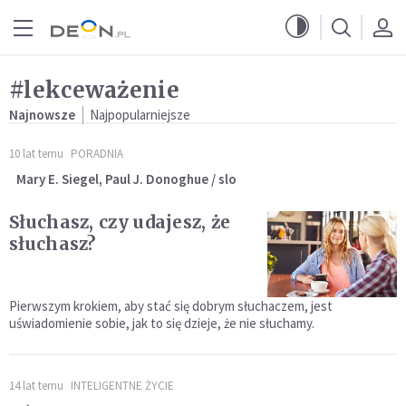
Przejdź do menu głównego
Przejdź do treści
#lekceważenie
Najnowsze
Najpopularniejsze
10 lat temu
PORADNIA
Mary E. Siegel, Paul J. Donoghue / slo
Słuchasz, czy udajesz, że
słuchasz?
Pierwszym krokiem, aby stać się dobrym słuchaczem, jest
uświadomienie sobie, jak to się dzieje, że nie słuchamy.
14 lat temu
INTELIGENTNE ŻYCIE