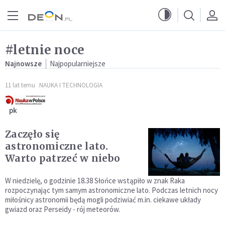
Przejdź do menu głównego
Przejdź do treści
#letnie noce
Najnowsze
Najpopularniejsze
11 lat temu
NAUKA I TECHNOLOGIA
pk
Zaczęło się
astronomiczne lato.
Warto patrzeć w niebo
W niedzielę, o godzinie 18.38 Słońce wstąpiło w znak Raka
rozpoczynając tym samym astronomiczne lato. Podczas letnich nocy
miłośnicy astronomii będą mogli podziwiać m.in. ciekawe układy
gwiazd oraz Perseidy - rój meteorów.