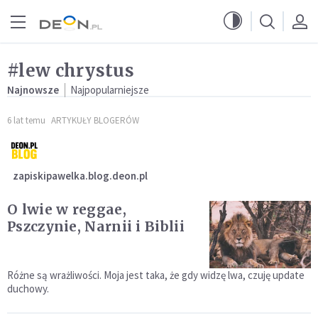
Przejdź do menu głównego
Przejdź do treści
#lew chrystus
Najnowsze
Najpopularniejsze
6 lat temu
ARTYKUŁY BLOGERÓW
zapiskipawelka.blog.deon.pl
O lwie w reggae,
Pszczynie, Narnii i Biblii
Różne są wrażliwości. Moja jest taka, że gdy widzę lwa, czuję update
duchowy.