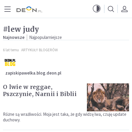
Przejdź do menu głównego
Przejdź do treści
#lew judy
Najnowsze
Najpopularniejsze
6 lat temu
ARTYKUŁY BLOGERÓW
zapiskipawelka.blog.deon.pl
O lwie w reggae,
Pszczynie, Narnii i Biblii
Różne są wrażliwości. Moja jest taka, że gdy widzę lwa, czuję update
duchowy.