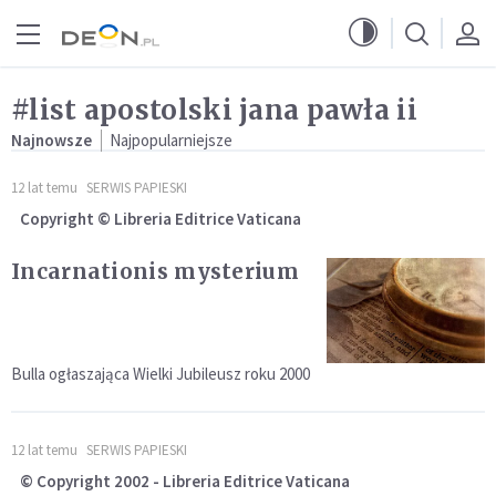
Przejdź do menu głównego
Przejdź do treści
#list apostolski jana pawła ii
Najnowsze
Najpopularniejsze
12 lat temu
SERWIS PAPIESKI
Copyright © Libreria Editrice Vaticana
Incarnationis mysterium
Bulla ogłaszająca Wielki Jubileusz roku 2000
12 lat temu
SERWIS PAPIESKI
© Copyright 2002 - Libreria Editrice Vaticana