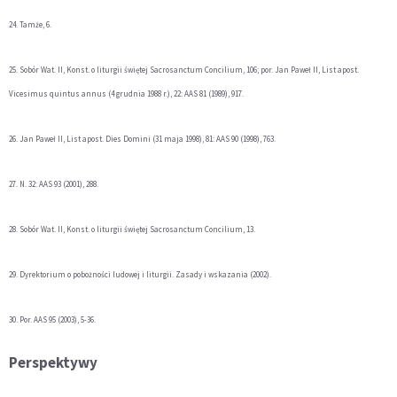
24. Tamże, 6.
25. Sobór Wat. II, Konst. o liturgii świętej Sacrosanctum Concilium, 106; por. Jan Paweł II, List apost.
Vicesimus quintus annus (4 grudnia 1988 r.), 22: AAS 81 (1989), 917.
26. Jan Paweł II, List apost. Dies Domini (31 maja 1998), 81: AAS 90 (1998), 763.
27. N. 32: AAS 93 (2001), 288.
28. Sobór Wat. II, Konst. o liturgii świętej Sacrosanctum Concilium, 13.
29. Dyrektorium o pobożności ludowej i liturgii. Zasady i wskazania (2002).
30. Por. AAS 95 (2003), 5-36.
Perspektywy