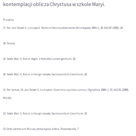
kontemplacji oblicza Chrystusa w szkole Maryi.
Przypisy:
17. Por. Jan Paweł II, List apost. Tertio millennio adveniente (10 listopada 1994 r.), 36: AAS 87 (1995), 28.
18. Tamże.
19. Sobór Wat. II, Konst. dogm. o Kościele Lumen gentium, 26.
20. Sobór Wat. II, Konst. o liturgii świętej Sacrosanctum Concilium, 26.
21. Por. tamże, 14; Jan Paweł II, List apost. Vicesimus quintus annus (4 grudnia 1988 r.), 15: AAS 81 (1989),
911-912.
22. Sobór Wat. II, Konst. o liturgii świętej Sacrosanctum Concilium, 35.
23. Ordo Lectionum Missae, editio typica altera, Praenotanda, 7.