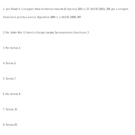
1. Jan Paweł II, List apost. Novo millennio ineunte (6 stycznia 2001 r.), 57: AAS 93 (2001), 308; por. List apost.
Vicesimus quintus annus (4 grudnia 1988 r.), 1: AAS 81 (1989), 897.
2. Por. Sobór Wat. II, Konst. o liturgii świętej Sacrosanctum Concilium, 3.
3. Por. tamże, 5.
4. Tamże, 6.
5. Tamże, 7.
6. Por. tamże, 8.
7. Tamże, 10.
8. Tamże, 83.