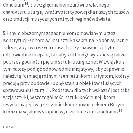
14
Concilium
, z uwzględnieniem zarówno własnego
charakteru liturgii, wrażliwości typowej dla naszych czasów
oraz tradycji muzycznych różnych regionów świata.
5. Innym obszernym zagadnieniem omawianym przez
Konstytucję soborową jest sztuka sakralna. Sobór wyraźnie
zaleca, aby i w naszych czasach przyznawane jej było
odpowiednie miejsce, tak aby kult mógł wyrażać się także
poprzez godność i piękno sztuki liturgicznej. W związku z
tym należy podjąć odpowiednie inicjatywy, aby zapewnić
należytą formację różnym rzemieślnikom i artystom, którzy
pracują przy budowie i upiększaniu obiektów służących
15
sprawowaniu liturgii
. Podstawą dla tych wskazań jest taka
wizja sztuki, w szczególności sztuki kościelnej, która
uwydatnia jej związek z «nieskończonym pięknem Bożym,
16
które ma w jakimś stopniu wyrazić ludzkimi środkami»
.
Przypisy: