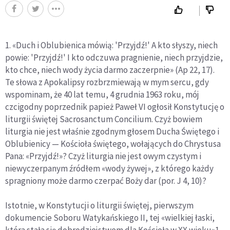
1. «Duch i Oblubienica mówią: 'Przyjdź!' A kto słyszy, niech
powie: 'Przyjdź!' I kto odczuwa pragnienie, niech przyjdzie,
kto chce, niech wody życia darmo zaczerpnie» (Ap 22, 17).
Te słowa z Apokalipsy rozbrzmiewają w mym sercu, gdy
wspominam, że 40 lat temu, 4 grudnia 1963 roku, mój
czcigodny poprzednik papież Paweł VI ogłosił Konstytucję o
liturgii świętej Sacrosanctum Concilium. Czyż bowiem
liturgia nie jest właśnie zgodnym głosem Ducha Świętego i
Oblubienicy — Kościoła świętego, wołających do Chrystusa
Pana: «Przyjdź!»? Czyż liturgia nie jest owym czystym i
niewyczerpanym źródłem «wody żywej», z którego każdy
spragniony może darmo czerpać Boży dar (por. J 4, 10)?
Istotnie, w Konstytucji o liturgii świętej, pierwszym
dokumencie Soboru Watykańskiego II, tej «wielkiej łaski,