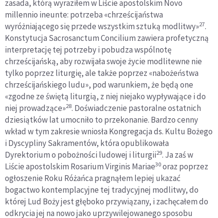
zasada, którą wyraziłem w Liście apostolskim Novo
millennio ineunte: potrzeba «chrześcijaństwa
27
wyróżniającego się przede wszystkim sztuką modlitwy»
.
Konstytucja Sacrosanctum Concilium zawiera profetyczną
interpretację tej potrzeby i pobudza wspólnotę
chrześcijańską, aby rozwijała swoje życie modlitewne nie
tylko poprzez liturgię, ale także poprzez «nabożeństwa
chrześcijańskiego ludu», pod warunkiem, że będą one
«zgodne ze świętą liturgią, z niej niejako wypływające i do
28
niej prowadzące»
. Doświadczenie pastoralne ostatnich
dziesiątków lat umocniło to przekonanie. Bardzo cenny
wkład w tym zakresie wniosła Kongregacja ds. Kultu Bożego
i Dyscypliny Sakramentów, która opublikowała
29
Dyrektorium o pobożności ludowej i liturgii
. Ja zaś w
30
Liście apostolskim Rosarium Virginis Mariae
oraz poprzez
ogłoszenie Roku Różańca pragnąłem lepiej ukazać
bogactwo kontemplacyjne tej tradycyjnej modlitwy, do
której Lud Boży jest głęboko przywiązany, i zachęcałem do
odkrycia jej na nowo jako uprzywilejowanego sposobu