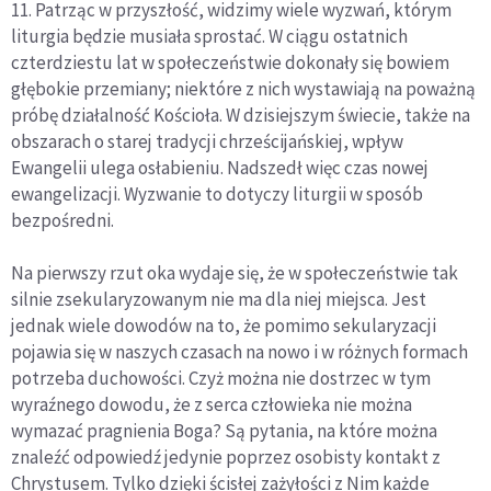
11. Patrząc w przyszłość, widzimy wiele wyzwań, którym
liturgia będzie musiała sprostać. W ciągu ostatnich
czterdziestu lat w społeczeństwie dokonały się bowiem
głębokie przemiany; niektóre z nich wystawiają na poważną
próbę działalność Kościoła. W dzisiejszym świecie, także na
obszarach o starej tradycji chrześcijańskiej, wpływ
Ewangelii ulega osłabieniu. Nadszedł więc czas nowej
ewangelizacji. Wyzwanie to dotyczy liturgii w sposób
bezpośredni.
Na pierwszy rzut oka wydaje się, że w społeczeństwie tak
silnie zsekularyzowanym nie ma dla niej miejsca. Jest
jednak wiele dowodów na to, że pomimo sekularyzacji
pojawia się w naszych czasach na nowo i w różnych formach
potrzeba duchowości. Czyż można nie dostrzec w tym
wyraźnego dowodu, że z serca człowieka nie można
wymazać pragnienia Boga? Są pytania, na które można
znaleźć odpowiedź jedynie poprzez osobisty kontakt z
Chrystusem. Tylko dzięki ścisłej zażyłości z Nim każde