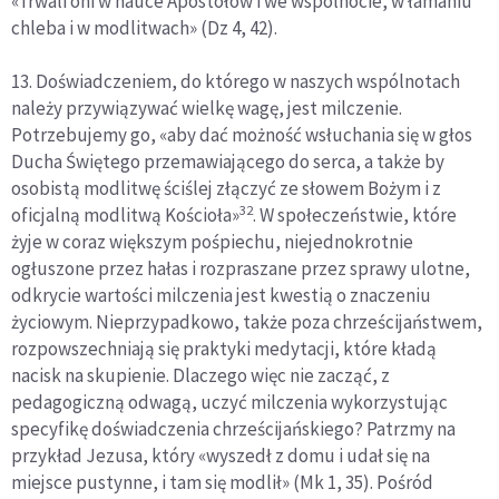
«Trwali oni w nauce Apostołów i we wspólnocie, w łamaniu
chleba i w modlitwach» (Dz 4, 42).
13. Doświadczeniem, do którego w naszych wspólnotach
należy przywiązywać wielkę wagę, jest milczenie.
Potrzebujemy go, «aby dać możność wsłuchania się w głos
Ducha Świętego przemawiającego do serca, a także by
osobistą modlitwę ściślej złączyć ze słowem Bożym i z
32
oficjalną modlitwą Kościoła»
. W społeczeństwie, które
żyje w coraz większym pośpiechu, niejednokrotnie
ogłuszone przez hałas i rozpraszane przez sprawy ulotne,
odkrycie wartości milczenia jest kwestią o znaczeniu
życiowym. Nieprzypadkowo, także poza chrześcijaństwem,
rozpowszechniają się praktyki medytacji, które kładą
nacisk na skupienie. Dlaczego więc nie zacząć, z
pedagogiczną odwagą, uczyć milczenia wykorzystując
specyfikę doświadczenia chrześcijańskiego? Patrzmy na
przykład Jezusa, który «wyszedł z domu i udał się na
miejsce pustynne, i tam się modlił» (Mk 1, 35). Pośród