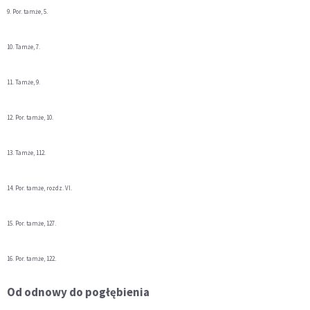
9. Por. tamże, 5.
10. Tamże, 7.
11. Tamże, 9.
12. Por. tamże, 10.
13. Tamże, 112.
14. Por. tamże, rozdz. VI.
15. Por. tamże, 127.
16. Por. tamże, 122.
Od odnowy do pogłębienia