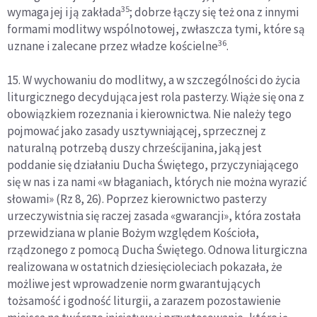
35
wymaga jej i ją zakłada
; dobrze łączy się też ona z innymi
formami modlitwy wspólnotowej, zwłaszcza tymi, które są
36
uznane i zalecane przez władze kościelne
.
15. W wychowaniu do modlitwy, a w szczególności do życia
liturgicznego decydująca jest rola pasterzy. Wiąże się ona z
obowiązkiem rozeznania i kierownictwa. Nie należy tego
pojmować jako zasady usztywniającej, sprzecznej z
naturalną potrzebą duszy chrześcijanina, jaką jest
poddanie się działaniu Ducha Świętego, przyczyniającego
się w nas i za nami «w błaganiach, których nie można wyrazić
słowami» (Rz 8, 26). Poprzez kierownictwo pasterzy
urzeczywistnia się raczej zasada «gwarancji», która została
przewidziana w planie Bożym względem Kościoła,
rządzonego z pomocą Ducha Świętego. Odnowa liturgiczna
realizowana w ostatnich dziesięcioleciach pokazała, że
możliwe jest wprowadzenie norm gwarantujących
tożsamość i godność liturgii, a zarazem pozostawienie