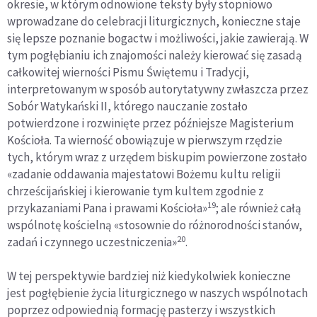
okresie, w którym odnowione teksty były stopniowo
wprowadzane do celebracji liturgicznych, konieczne staje
się lepsze poznanie bogactw i możliwości, jakie zawierają. W
tym pogłębianiu ich znajomości należy kierować się zasadą
całkowitej wierności Pismu Świętemu i Tradycji,
interpretowanym w sposób autorytatywny zwłaszcza przez
Sobór Watykański II, którego nauczanie zostało
potwierdzone i rozwinięte przez późniejsze Magisterium
Kościoła. Ta wierność obowiązuje w pierwszym rzędzie
tych, którym wraz z urzędem biskupim powierzone zostało
«zadanie oddawania majestatowi Bożemu kultu religii
chrześcijańskiej i kierowanie tym kultem zgodnie z
19
przykazaniami Pana i prawami Kościoła»
; ale również całą
wspólnotę kościelną «stosownie do różnorodności stanów,
20
zadań i czynnego uczestniczenia»
.
W tej perspektywie bardziej niż kiedykolwiek konieczne
jest pogłębienie życia liturgicznego w naszych wspólnotach
poprzez odpowiednią formację pasterzy i wszystkich