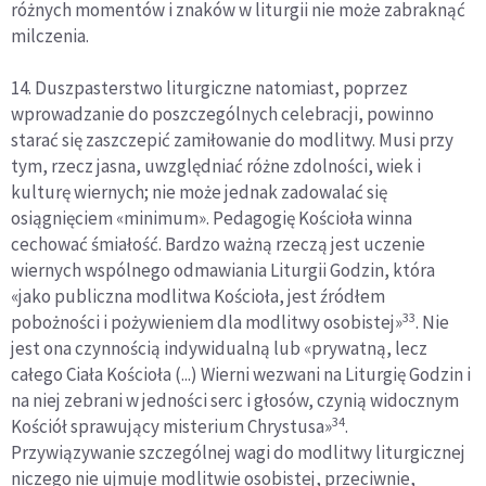
różnych momentów i znaków w liturgii nie może zabraknąć
milczenia.
14. Duszpasterstwo liturgiczne natomiast, poprzez
wprowadzanie do poszczególnych celebracji, powinno
starać się zaszczepić zamiłowanie do modlitwy. Musi przy
tym, rzecz jasna, uwzględniać różne zdolności, wiek i
kulturę wiernych; nie może jednak zadowalać się
osiągnięciem «minimum». Pedagogię Kościoła winna
cechować śmiałość. Bardzo ważną rzeczą jest uczenie
wiernych wspólnego odmawiania Liturgii Godzin, która
«jako publiczna modlitwa Kościoła, jest źródłem
33
pobożności i pożywieniem dla modlitwy osobistej»
. Nie
jest ona czynnością indywidualną lub «prywatną, lecz
całego Ciała Kościoła (...) Wierni wezwani na Liturgię Godzin i
na niej zebrani w jedności serc i głosów, czynią widocznym
34
Kościół sprawujący misterium Chrystusa»
.
Przywiązywanie szczególnej wagi do modlitwy liturgicznej
niczego nie ujmuje modlitwie osobistej, przeciwnie,