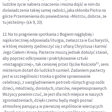
ludzkie życie nabiera znaczenia i można dojść w nim do
doświadczenia takiej samej radości, jaka skłoniła Piotra na
górze Przemienienia do powiedzenia: «Mistrzu, dobrze, że
tu jesteśmy» (Łk 9, 33).
12. Na to pragnienie spotkania z Bogiem najgłębiej i
najskuteczniej odpowiada liturgia, zwłaszcza w Eucharystii,
w której możemy zjednoczyć się z ofiarą Chrystusa i karmić
Jego Ciałem i Krwią. Pasterze muszą jednak dołożyć starań,
aby poprzez odkrywanie i praktykowanie sztuki
31
«mistagogicznej», tak cenionej przez Ojców Kościoła
, sens
misterium dotarł do ludzkich sumień. Zadaniem pasterzy
jest w szczególności troska o godne sprawowanie
celebracji, z uwzględnieniem potrzeb różnych grup osób:
dzieci, młodzieży, dorosłych, starców, niepełnosprawnych.
Wszyscy powinni czuć, że jest dla nich miejsce w naszych
zgromadzeniach, dzięki czemu będą mogli poznać
atmosferę panującą w pierwszej wspólnocie wierzących: