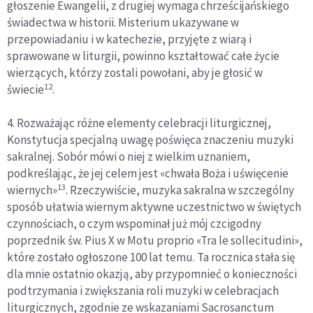
głoszenie Ewangelii, z drugiej wymaga chrześcijańskiego
świadectwa w historii. Misterium ukazywane w
przepowiadaniu i w katechezie, przyjęte z wiarą i
sprawowane w liturgii, powinno kształtować całe życie
wierzących, którzy zostali powołani, aby je głosić w
12
świecie
.
4. Rozważając różne elementy celebracji liturgicznej,
Konstytucja specjalną uwagę poświęca znaczeniu muzyki
sakralnej. Sobór mówi o niej z wielkim uznaniem,
podkreślając, że jej celem jest «chwała Boża i uświęcenie
13
wiernych»
. Rzeczywiście, muzyka sakralna w szczególny
sposób ułatwia wiernym aktywne uczestnictwo w świętych
czynnościach, o czym wspominał już mój czcigodny
poprzednik św. Pius X w Motu proprio «Tra le sollecitudini»,
które zostało ogłoszone 100 lat temu. Ta rocznica stała się
dla mnie ostatnio okazją, aby przypomnieć o konieczności
podtrzymania i zwiększania roli muzyki w celebracjach
liturgicznych, zgodnie ze wskazaniami Sacrosanctum