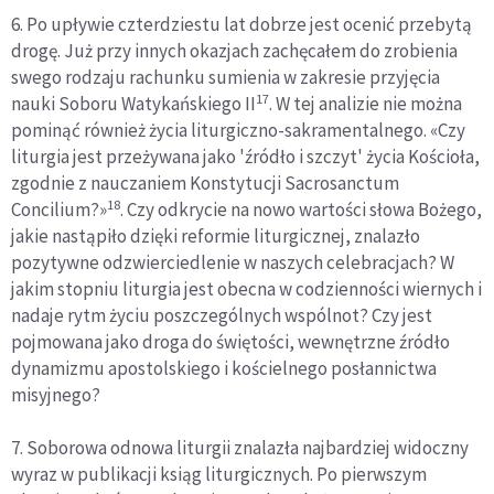
6. Po upływie czterdziestu lat dobrze jest ocenić przebytą
drogę. Już przy innych okazjach zachęcałem do zrobienia
swego rodzaju rachunku sumienia w zakresie przyjęcia
17
nauki Soboru Watykańskiego II
. W tej analizie nie można
pominąć również życia liturgiczno-sakramentalnego. «Czy
liturgia jest przeżywana jako 'źródło i szczyt' życia Kościoła,
zgodnie z nauczaniem Konstytucji Sacrosanctum
18
Concilium?»
. Czy odkrycie na nowo wartości słowa Bożego,
jakie nastąpiło dzięki reformie liturgicznej, znalazło
pozytywne odzwierciedlenie w naszych celebracjach? W
jakim stopniu liturgia jest obecna w codzienności wiernych i
nadaje rytm życiu poszczególnych wspólnot? Czy jest
pojmowana jako droga do świętości, wewnętrzne źródło
dynamizmu apostolskiego i kościelnego posłannictwa
misyjnego?
7. Soborowa odnowa liturgii znalazła najbardziej widoczny
wyraz w publikacji ksiąg liturgicznych. Po pierwszym