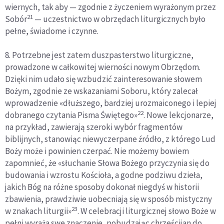
wiernych, tak aby — zgodnie z życzeniem wyrażonym przez
21
Sobór
— uczestnictwo w obrzędach liturgicznych było
pełne, świadome i czynne.
8. Potrzebne jest zatem duszpasterstwo liturgiczne,
prowadzone w całkowitej wierności nowym Obrzędom.
Dzięki nim udało się wzbudzić zainteresowanie słowem
Bożym, zgodnie ze wskazaniami Soboru, który zalecał
wprowadzenie «dłuższego, bardziej urozmaiconego i lepiej
22
dobranego czytania Pisma Świętego»
. Nowe lekcjonarze,
na przykład, zawierają szeroki wybór fragmentów
biblijnych, stanowiąc niewyczerpane źródło, z którego Lud
Boży może i powinien czerpać. Nie możemy bowiem
zapomnieć, że «słuchanie Słowa Bożego przyczynia się do
budowania i wzrostu Kościoła, a godne podziwu dzieła,
jakich Bóg na różne sposoby dokonał niegdyś w historii
zbawienia, prawdziwie uobecniają się w sposób mistyczny
23
w znakach liturgii»
. W celebracji liturgicznej słowo Boże w
pełni wyraża swe znaczenie, pobudzając chrześcijan do