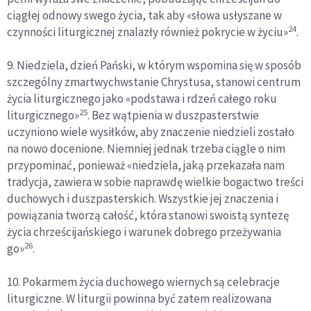
ciągłej odnowy swego życia, tak aby «słowa usłyszane w
24
czynności liturgicznej znalazły również pokrycie w życiu»
.
9. Niedziela, dzień Pański, w którym wspomina się w sposób
szczególny zmartwychwstanie Chrystusa, stanowi centrum
życia liturgicznego jako «podstawa i rdzeń całego roku
25
liturgicznego»
. Bez wątpienia w duszpasterstwie
uczyniono wiele wysiłków, aby znaczenie niedzieli zostało
na nowo docenione. Niemniej jednak trzeba ciągle o nim
przypominać, ponieważ «niedziela, jaką przekazała nam
tradycja, zawiera w sobie naprawdę wielkie bogactwo treści
duchowych i duszpasterskich. Wszystkie jej znaczenia i
powiązania tworzą całość, która stanowi swoistą syntezę
życia chrześcijańskiego i warunek dobrego przeżywania
26
go»
.
10. Pokarmem życia duchowego wiernych są celebracje
liturgiczne. W liturgii powinna być zatem realizowana