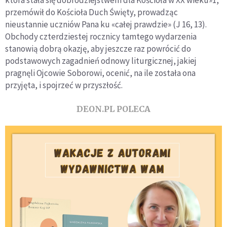
która stała się dobrodziejstwem dla Kościoła w XX wieku»1,
przemówił do Kościoła Duch Święty, prowadząc
nieustannie uczniów Pana ku «całej prawdzie» (J 16, 13).
Obchody czterdziestej rocznicy tamtego wydarzenia
stanowią dobrą okazję, aby jeszcze raz powrócić do
podstawowych zagadnień odnowy liturgicznej, jakiej
pragnęli Ojcowie Soborowi, ocenić, na ile została ona
przyjęta, i spojrzeć w przyszłość.
DEON.PL POLECA