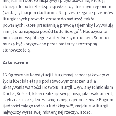
miejsca na twórcze inicjatywy i przystosowanie, które ją
zbliżają do potrzeb ekspresji właściwych różnym regionom
świata, sytuacjom i kulturom. Nieprzestrzeganie przepisów
liturgicznych prowadzi czasem do nadużyć, także
poważnych, które przesłaniają prawdę tajemnicy i wywołują
37
zamęt oraz napięcia pośród Ludu Bożego
. Nadużycia te
nie mają nic wspólnego z autentycznym duchem Soboru i
muszą być korygowane przez pasterzy z roztropną
stanowczością.
Zakończenie
16. Ogłoszenie Konstytucji liturgicznej zapoczątkowało w
życiu Kościoła etap o podstawowym znaczeniu dla
ukazywania wartości i rozwoju liturgii. Ożywiany tchnieniem
Ducha, Kościół, który realizuje swoją misję jako «sakrament,
czyli znak i narzędzie wewnętrznego zjednoczenia z Bogiem
38
i jedności całego rodzaju ludzkiego»
, znajduje w liturgii
najwyższy wyraz swej misteryjnej rzeczywistości.