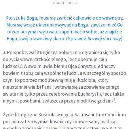
DEON.PL POLECA
Kto szuka Boga, musi się zwrócić całkowicie do wewnątrz.
Musi się wciąż ukierunkowywać na Boga, zawsze mieć Go
przed oczyma i wytrwale zapominać o sobie, aż znajdzie
Boga, swój prawdziwy skarb. (Sprawdź:
Rozwój duchowy
)
3. Perspektywa liturgiczna Soboru nie ogranicza się tylko
do życia wewnątrzkościelnego, lecz obejmuje całą
ludzkość. W swoim uwielbieniu Ojca Chrystus jednoczy
bowiem z sobą całą wspólnotę ludzi, a w szczególny sposób
czyni to poprzez modlitewną misję «Kościoła, który
nieustannie wielbi Pana i wstawia się za zbawienie całego
świata nie tylko przez celebrowanie Eucharystii, lecz także
8
innymi sposobami, zwłaszcza przez modlitwę godzin»
.
Życie liturgiczne Kościoła w ujęciu Sacrosanctum Concilium
posiada zatem wymiar kosmiczny i uniwersalny, nadając
głębokie znaczenie czasowi i przestrzeni człowieka. W tym