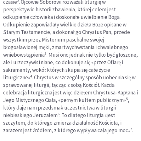
2
czasie
. Ojcowie Soborowi rozważali liturgię w
perspektywie historii zbawienia, której celem jest
odkupienie człowieka i doskonałe uwielbienie Boga.
Odkupienie zapowiadały wielkie dzieła Boże opisane w
Starym Testamencie, a dokonał go Chrystus Pan, przede
wszystkim przez Misterium paschalne swojej
błogosławionej męki, zmartwychwstania i chwalebnego
3
wniebowstąpienia
. Musi ono jednak nie tylko być głoszone,
ale i urzeczywistniane, co dokonuje się «przez Ofiarę i
sakramenty, wokół których skupia się całe życie
4
liturgiczne»
. Chrystus w szczególny sposób uobecnia się w
sprawowanej liturgii, łącząc z sobą Kościół. Każda
celebracja liturgiczna jest więc dziełem Chrystusa-Kapłana i
5
Jego Mistycznego Ciała, «pełnym kultem publicznym»
,
który daje nam przedsmak uczestnictwa w liturgii
6
niebieskiego Jeruzalem
. To dlatego liturgia «jest
szczytem, do którego zmierza działalność Kościoła, i
7
zarazem jest źródłem, z którego wypływa cała jego moc»
.