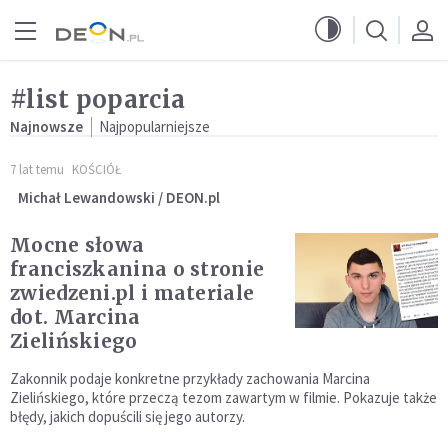
Przejdź do menu głównego
Przejdź do treści
#list poparcia
Najnowsze
Najpopularniejsze
7 lat temu
KOŚCIÓŁ
Michał Lewandowski / DEON.pl
Mocne słowa
franciszkanina o stronie
zwiedzeni.pl i materiale
dot. Marcina
Zielińskiego
Zakonnik podaje konkretne przykłady zachowania Marcina
Zielińskiego, które przeczą tezom zawartym w filmie. Pokazuje także
błędy, jakich dopuścili się jego autorzy.