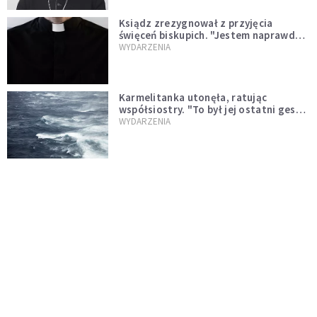
Ksiądz zrezygnował z przyjęcia
święceń biskupich. "Jestem naprawdę
niegodny"
WYDARZENIA
Karmelitanka utonęła, ratując
współsiostry. "To był jej ostatni gest
miłości"
WYDARZENIA
Śpiewający ksiądz podbija internet.
"Chcę go na swoim ślubie"
WYDARZENIA
[PILNE] Zmiany w archidiecezji
warszawskiej. Abp Adrian Galbas
wręczył dekrety nowym proboszczom
KOŚCIÓŁ