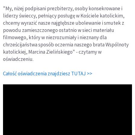
"My, niżej podpisani prezbiterzy, osoby konsekrowane i
liderzy świeccy, pełniący posługę w Kościele katolickim,
chcemy wyrazić nasze najgłębsze ubolewanie i smutek z
powodu zamieszczonego ostatnio w sieci materiału
filmowego, który w niezrozumiały i nieznany dla
chrześcijaństwa sposób oczernia naszego brata Wspólnoty
katolickiej, Marcina Zielińskiego" - czytamy w
oświadczeniu.
Całość oświadczenia znajdziesz TUTAJ >>