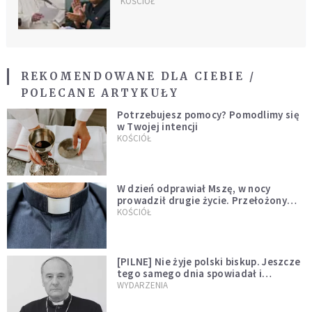
papieża przez Kim Dzong Una
KOŚCIÓŁ
REKOMENDOWANE DLA CIEBIE /
POLECANE ARTYKUŁY
Potrzebujesz pomocy? Pomodlimy się
w Twojej intencji
KOŚCIÓŁ
W dzień odprawiał Mszę, w nocy
prowadził drugie życie. Przełożony
kazał mu opuścić zakon
KOŚCIÓŁ
[PILNE] Nie żyje polski biskup. Jeszcze
tego samego dnia spowiadał i
sprawował Mszę świętą
WYDARZENIA