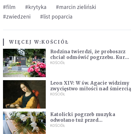
#film
#krytyka
#marcin zieliński
#zwiedzeni
#list poparcia
WIĘCEJ W:
KOŚCIÓŁ
Rodzina twierdzi, że proboszcz
chciał odmówić pogrzebu. Kuria
zapowiada wyjaśnienia
KOŚCIÓŁ
Leon XIV: W św. Agacie widzimy
zwycięstwo miłości nad śmiercią
KOŚCIÓŁ
Katolicki pogrzeb muzyka
odwołano tuż przed
uroczystością. Powodem była
KOŚCIÓŁ
przynależność do masonerii