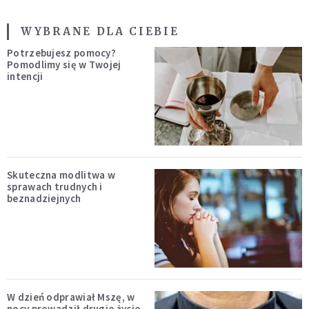
WYBRANE DLA CIEBIE
Potrzebujesz pomocy?
Pomodlimy się w Twojej
intencji
Skuteczna modlitwa w
sprawach trudnych i
beznadziejnych
W dzień odprawiał Mszę, w
nocy prowadził drugie życie.