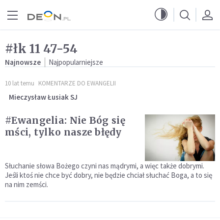
Przejdź do menu głównego
Przejdź do treści
#łk 11 47-54
Najnowsze
Najpopularniejsze
10 lat temu
KOMENTARZE DO EWANGELII
Mieczysław Łusiak SJ
#Ewangelia: Nie Bóg się
mści, tylko nasze błędy
Słuchanie słowa Bożego czyni nas mądrymi, a więc także dobrymi.
Jeśli ktoś nie chce być dobry, nie będzie chciał słuchać Boga, a to się
na nim zemści.