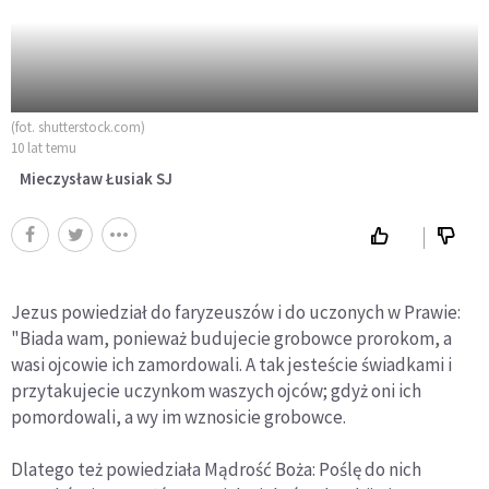
(fot. shutterstock.com)
10 lat temu
Mieczysław Łusiak SJ
Jezus powiedział do faryzeuszów i do uczonych w Prawie:
"Biada wam, ponieważ budujecie grobowce prorokom, a
wasi ojcowie ich zamordowali. A tak jesteście świadkami i
przytakujecie uczynkom waszych ojców; gdyż oni ich
pomordowali, a wy im wznosicie grobowce.
Dlatego też powiedziała Mądrość Boża: Poślę do nich