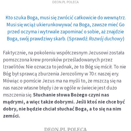
DEON.PL POLECA
Kto szuka Boga, musi się zwrócić całkowicie do wewnątrz.
Musi się wciąż ukierunkowywać na Boga, zawsze mieć Go
przed oczyma i wytrwale zapominać o sobie, aż znajdzie
Boga, swój prawdziwy skarb. (Sprawdź:
Rozwój duchowy
)
Faktycznie, na pokoleniu współczesnym Jezusowi została
pomszczona krew proroków prześladowanych przez
Izraelitów. Nie oznacza to jednak, że to Bóg się mścił. To nie
Bóg był sprawcą zburzenia Jerozolimy w 70 r. naszej ery.
Mówiąc o pomście Jezus ma na myśli to, że mszczą się na
nas nasze własne błędy i że w ogóle w świecie jest dużo
mszczenia się.
Słuchanie słowa Bożego czyni nas
mądrymi, a więc także dobrymi. Jeśli ktoś nie chce być
dobry, nie będzie chciał słuchać Boga, a to się na nim
zemści.
DEON.PL POLECA