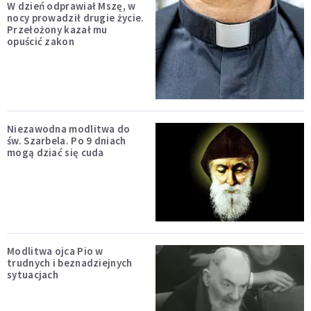
W dzień odprawiał Mszę, w
nocy prowadził drugie życie.
Przełożony kazał mu
opuścić zakon
Niezawodna modlitwa do
św. Szarbela. Po 9 dniach
mogą dziać się cuda
Modlitwa ojca Pio w
trudnych i beznadziejnych
sytuacjach