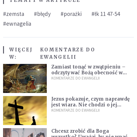
TEMATY W ARTYKULE
#zemsta
#błędy
#porażki
#łk 11 47-54
#ewnagelia
WIĘCEJ
KOMENTARZE DO
W:
EWANGELII
Zamiast tonąć w zwątpieniu –
odczytywać Bożą obecność w
burzach codziennego życia
KOMENTARZE DO EWANGELII
Jezus pokazuje, czym naprawdę
jest wiara. Nie chodzi o jej
wielkość
KOMENTARZE DO EWANGELII
Chcesz zrobić dla Boga
wszystko? Uważaj, by nie wpaść