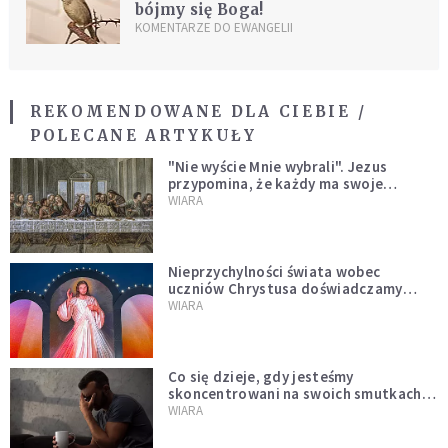
bójmy się Boga!
KOMENTARZE DO EWANGELII
REKOMENDOWANE DLA CIEBIE /
POLECANE ARTYKUŁY
"Nie wyście Mnie wybrali". Jezus
przypomina, że każdy ma swoje
miejsce i swoją misję
WIARA
Nieprzychylności świata wobec
uczniów Chrystusa doświadczamy
wszyscy, również dzisiaj
WIARA
Co się dzieje, gdy jesteśmy
skoncentrowani na swoich smutkach?
Mówi o tym św. Jan
WIARA