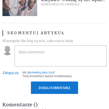
w groźną pułapkę
KOMENTARZE DO EWANGELII
SKOMENTUJ ARTYKUŁ
#Ewangelia: Nie Bóg się mści, tylko nasze błędy
Zaloguj się
lub
skomentuj jako Gość
Twój komentarz będzie moderowany
DODAJ KOMENTARZ
Komentarze (
)