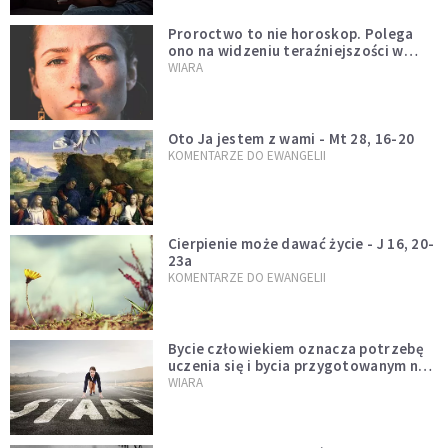
Proroctwo to nie horoskop. Polega
ono na widzeniu teraźniejszości w
świetle przeszłości Jezusa
WIARA
Oto Ja jestem z wami - Mt 28, 16-20
KOMENTARZE DO EWANGELII
Cierpienie może dawać życie - J 16, 20-
23a
KOMENTARZE DO EWANGELII
Bycie człowiekiem oznacza potrzebę
uczenia się i bycia przygotowanym na
nowość każdej sytuacji
WIARA