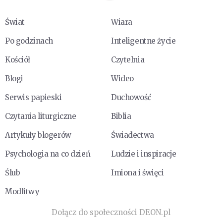
Świat
Wiara
Po godzinach
Inteligentne życie
Kościół
Czytelnia
Blogi
Wideo
Serwis papieski
Duchowość
Czytania liturgiczne
Biblia
Artykuły blogerów
Świadectwa
Psychologia na co dzień
Ludzie i inspiracje
Ślub
Imiona i święci
Modlitwy
Dołącz do społeczności DEON.pl