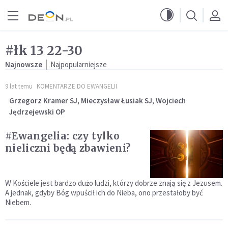
Przejdź do menu głównego
Przejdź do treści
#łk 13 22-30
Najnowsze
Najpopularniejsze
9 lat temu
KOMENTARZE DO EWANGELII
Grzegorz Kramer SJ, Mieczysław Łusiak SJ, Wojciech
Jędrzejewski OP
#Ewangelia: czy tylko
nieliczni będą zbawieni?
W Kościele jest bardzo dużo ludzi, którzy dobrze znają się z Jezusem.
A jednak, gdyby Bóg wpuścił ich do Nieba, ono przestałoby być
Niebem.