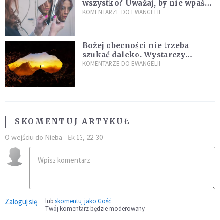
wszystko? Uważaj, by nie wpaść
w groźną pułapkę
KOMENTARZE DO EWANGELII
Bożej obecności nie trzeba
szukać daleko. Wystarczy
nauczyć się słuchać
KOMENTARZE DO EWANGELII
SKOMENTUJ ARTYKUŁ
O wejściu do Nieba - Łk 13, 22-30
Zaloguj się
lub
skomentuj jako Gość
Twój komentarz będzie moderowany