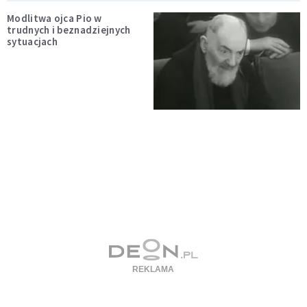
Modlitwa ojca Pio w
trudnych i beznadziejnych
sytuacjach