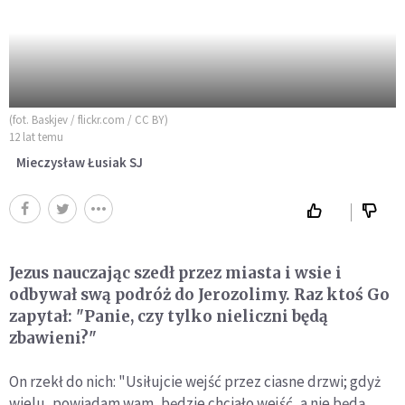
(fot. Baskjev / flickr.com / CC BY)
12 lat temu
Mieczysław Łusiak SJ
Jezus nauczając szedł przez miasta i wsie i
odbywał swą podróż do Jerozolimy. Raz ktoś Go
zapytał: "Panie, czy tylko nieliczni będą
zbawieni?"
On rzekł do nich: "Usiłujcie wejść przez ciasne drzwi; gdyż
wielu, powiadam wam, będzie chciało wejść, a nie będą