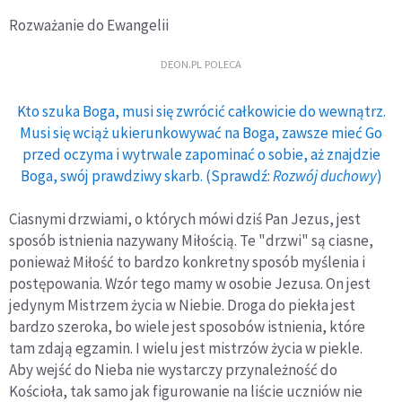
Rozważanie do Ewangelii
DEON.PL POLECA
Kto szuka Boga, musi się zwrócić całkowicie do wewnątrz.
Musi się wciąż ukierunkowywać na Boga, zawsze mieć Go
przed oczyma i wytrwale zapominać o sobie, aż znajdzie
Boga, swój prawdziwy skarb. (Sprawdź:
Rozwój duchowy
)
Ciasnymi drzwiami, o których mówi dziś Pan Jezus, jest
sposób istnienia nazywany Miłością. Te "drzwi" są ciasne,
ponieważ Miłość to bardzo konkretny sposób myślenia i
postępowania. Wzór tego mamy w osobie Jezusa. On jest
jedynym Mistrzem życia w Niebie. Droga do piekła jest
bardzo szeroka, bo wiele jest sposobów istnienia, które
tam zdają egzamin. I wielu jest mistrzów życia w piekle.
Aby wejść do Nieba nie wystarczy przynależność do
Kościoła, tak samo jak figurowanie na liście uczniów nie