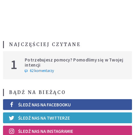
NAJCZĘŚCIEJ CZYTANE
1
Potrzebujesz pomocy? Pomodlimy się w Twojej
intencji
62 komentarzy
BĄDŹ NA BIEŻĄCO
ŚLEDŹ NAS NA FACEBOOKU
ŚLEDŹ NAS NA TWITTERZE
ŚLEDŹ NAS NA INSTAGRAMIE