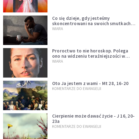
Co się dzieje, gdy jesteśmy
skoncentrowani na swoich smutkach?
Mówi o tym św. Jan
WIARA
Proroctwo to nie horoskop. Polega
ono na widzeniu teraźniejszości w
świetle przeszłości Jezusa
WIARA
Oto Ja jestem z wami - Mt 28, 16-20
KOMENTARZE DO EWANGELII
Cierpienie może dawać życie - J 16, 20-
23a
KOMENTARZE DO EWANGELII