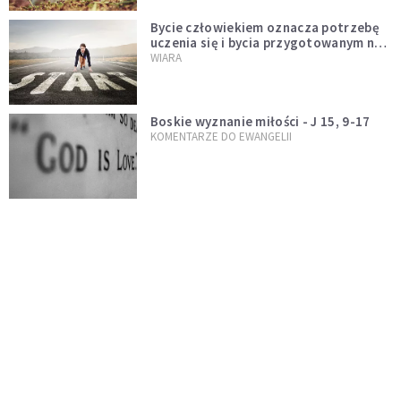
Bycie człowiekiem oznacza potrzebę
uczenia się i bycia przygotowanym na
nowość każdej sytuacji
WIARA
Boskie wyznanie miłości - J 15, 9-17
KOMENTARZE DO EWANGELII