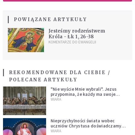
POWIĄZANE ARTYKUŁY
Jesteśmy rodzeństwem
Króla - Łk 1, 26-38
KOMENTARZE DO EWANGELII
REKOMENDOWANE DLA CIEBIE /
POLECANE ARTYKUŁY
"Nie wyście Mnie wybrali". Jezus
przypomina, że każdy ma swoje
miejsce i swoją misję
WIARA
Nieprzychylności świata wobec
uczniów Chrystusa doświadczamy
wszyscy, również dzisiaj
WIARA