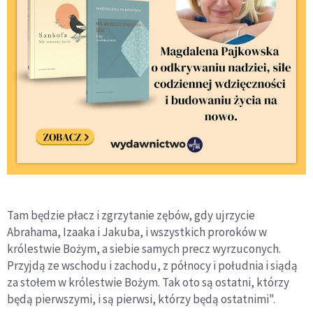
Tam będzie płacz i zgrzytanie zębów, gdy ujrzycie
Abrahama, Izaaka i Jakuba, i wszystkich proroków w
królestwie Bożym, a siebie samych precz wyrzuconych.
Przyjdą ze wschodu i zachodu, z północy i południa i siądą
za stołem w królestwie Bożym. Tak oto są ostatni, którzy
będą pierwszymi, i są pierwsi, którzy będą ostatnimi".