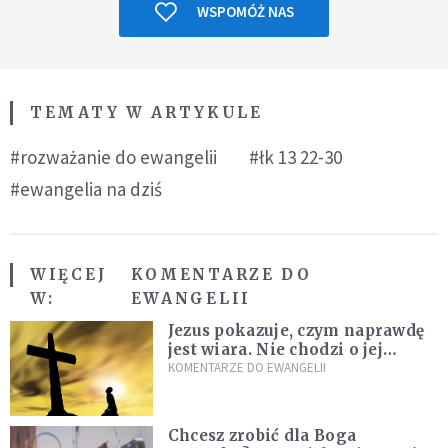
WSPOMÓŻ NAS
TEMATY W ARTYKULE
#rozważanie do ewangelii
#łk 13 22-30
#ewangelia na dziś
WIĘCEJ
KOMENTARZE DO
W:
EWANGELII
Jezus pokazuje, czym naprawdę
jest wiara. Nie chodzi o jej
wielkość
KOMENTARZE DO EWANGELII
Chcesz zrobić dla Boga