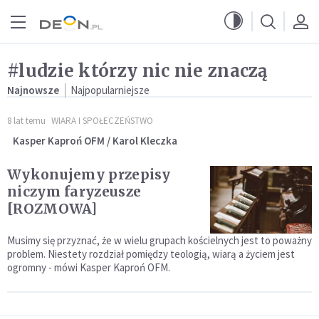
Przejdź do menu głównego
Przejdź do treści
#ludzie którzy nic nie znaczą
Najnowsze
Najpopularniejsze
8 lat temu
WIARA I SPOŁECZEŃSTWO
Kasper Kaproń OFM / Karol Kleczka
Wykonujemy przepisy
niczym faryzeusze
[ROZMOWA]
Musimy się przyznać, że w wielu grupach kościelnych jest to poważny
problem. Niestety rozdział pomiędzy teologią, wiarą a życiem jest
ogromny - mówi Kasper Kaproń OFM.