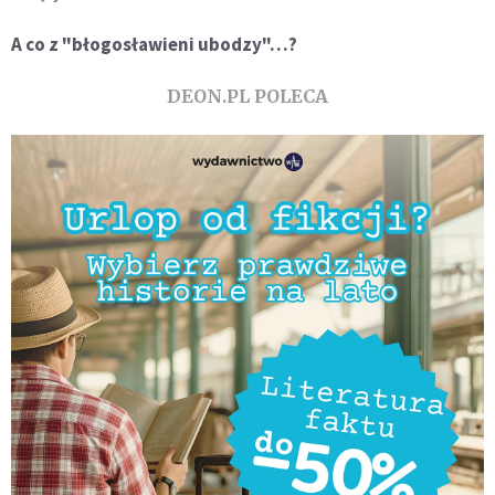
A co z "błogosławieni ubodzy"…?
DEON.PL POLECA