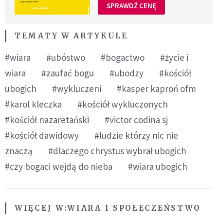
SPRAWDŹ CENĘ
TEMATY W ARTYKULE
#wiara
#ubóstwo
#bogactwo
#życie i
wiara
#zaufać bogu
#ubodzy
#kościół
ubogich
#wykluczeni
#kasper kaproń ofm
#karol kleczka
#kościół wykluczonych
#kościół nazaretański
#victor codina sj
#kościół dawidowy
#ludzie którzy nic nie
znaczą
#dlaczego chrystus wybrał ubogich
#czy bogaci wejdą do nieba
#wiara ubogich
WIĘCEJ W:
WIARA I SPOŁECZEŃSTWO