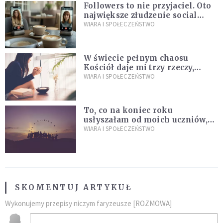
Followers to nie przyjaciel. Oto
największe złudzenie social
mediów
WIARA I SPOŁECZEŃSTWO
W świecie pełnym chaosu
Kościół daje mi trzy rzeczy,
których wszystkim dziś bardzo
WIARA I SPOŁECZEŃSTWO
brakuje
To, co na koniec roku
usłyszałam od moich uczniów,
idealnie tłumaczy nową
WIARA I SPOŁECZEŃSTWO
encyklikę Leona XIV
SKOMENTUJ ARTYKUŁ
Wykonujemy przepisy niczym faryzeusze [ROZMOWA]