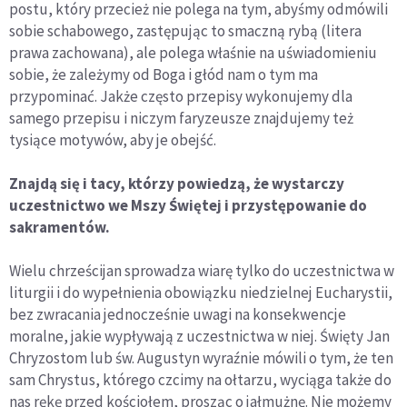
postu, który przecież nie polega na tym, abyśmy odmówili
sobie schabowego, zastępując to smaczną rybą (litera
prawa zachowana), ale polega właśnie na uświadomieniu
sobie, że zależymy od Boga i głód nam o tym ma
przypominać. Jakże często przepisy wykonujemy dla
samego przepisu i niczym faryzeusze znajdujemy też
tysiące motywów, aby je obejść.
Znajdą się i tacy, którzy powiedzą, że wystarczy
uczestnictwo we Mszy Świętej i przystępowanie do
sakramentów.
Wielu chrześcijan sprowadza wiarę tylko do uczestnictwa w
liturgii i do wypełnienia obowiązku niedzielnej Eucharystii,
bez zwracania jednocześnie uwagi na konsekwencje
moralne, jakie wypływają z uczestnictwa w niej. Święty Jan
Chryzostom lub św. Augustyn wyraźnie mówili o tym, że ten
sam Chrystus, którego czcimy na ołtarzu, wyciąga także do
nas rękę przed kościołem, prosząc o jałmużnę. Nie możemy