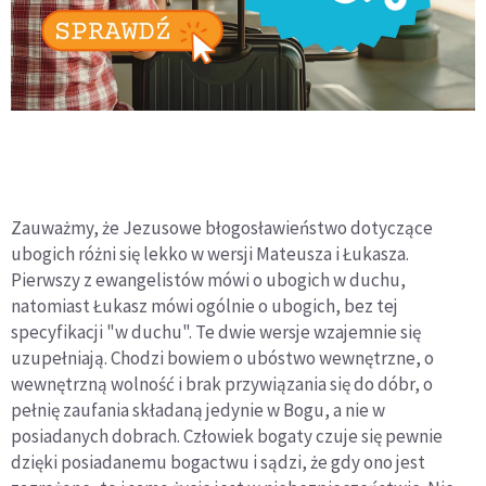
Zauważmy, że Jezusowe błogosławieństwo dotyczące
ubogich różni się lekko w wersji Mateusza i Łukasza.
Pierwszy z ewangelistów mówi o ubogich w duchu,
natomiast Łukasz mówi ogólnie o ubogich, bez tej
specyfikacji "w duchu". Te dwie wersje wzajemnie się
uzupełniają. Chodzi bowiem o ubóstwo wewnętrzne, o
wewnętrzną wolność i brak przywiązania się do dóbr, o
pełnię zaufania składaną jedynie w Bogu, a nie w
posiadanych dobrach. Człowiek bogaty czuje się pewnie
dzięki posiadanemu bogactwu i sądzi, że gdy ono jest