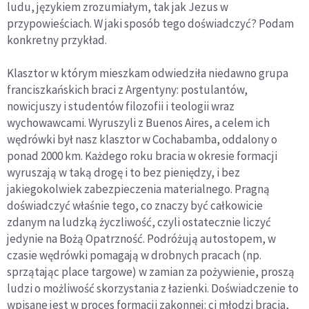
ludu, językiem zrozumiałym, tak jak Jezus w
przypowieściach. W jaki sposób tego doświadczyć? Podam
konkretny przykład.
Klasztor w którym mieszkam odwiedziła niedawno grupa
franciszkańskich braci z Argentyny: postulantów,
nowicjuszy i studentów filozofii i teologii wraz
wychowawcami. Wyruszyli z Buenos Aires, a celem ich
wędrówki był nasz klasztor w Cochabamba, oddalony o
ponad 2000 km. Każdego roku bracia w okresie formacji
wyruszają w taką drogę i to bez pieniędzy, i bez
jakiegokolwiek zabezpieczenia materialnego. Pragną
doświadczyć właśnie tego, co znaczy być całkowicie
zdanym na ludzką życzliwość, czyli ostatecznie liczyć
jedynie na Bożą Opatrzność. Podróżują autostopem, w
czasie wędrówki pomagają w drobnych pracach (np.
sprzątając place targowe) w zamian za pożywienie, proszą
ludzi o możliwość skorzystania z łazienki. Doświadczenie to
wpisane jest w proces formacji zakonnej: ci młodzi bracia,