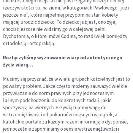
nieokreślonego miejsca i nie postrzegamy naszej obecnej
rzeczywistości tu, na ziemi, w kategoriach Pawłowego "już i
jeszcze nie", które najpełniej przypomina stan kobiety
mającej urodzić dziecko. To dziecko już jest, ono żyje,
chociaż jeszcze nie widzimy go w całej swej pełni.
Dychotomia, o której mówi Codina, to rozdźwięk pomiędzy
ortodoksją i ortopraksją.
Rozłączyliśmy wyznawanie wiary od autentycznego
życia wiarą…
Musimy się przyznać, że w wielu grupach kościelnych jest to
poważny problem. Jakże często możemy zauważyć wielkie
przywiązanie do norm prawnych przy jednoczesnym
luźnym podchodzeniu do konkretnych zadań, jakie
spoczywają na wiernych. Przywiązujemy wagę do
wstrzemięźliwości od pokarmów mięsnych w piątek, a
katolickie portale za każdym razem informują o dyspensie,
jednocześnie zapominamy o sensie wstrzemięźliwości i