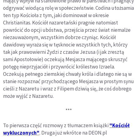
mający wpływ na stanowione prawo w państwach i pragnący
odgrywać wiodącą rolę w społeczeństwie. Codina utożsamia
ten typ Kościoła z tym, jaki dominował w okresie
Christianitas. Kościół nazaretański pragnie natomiast
powrócić do opcji ubóstwa, przejścia przez świat niemalże
niezauważonym, wszystkim dobrze czyniąc. Kościół
dawidowy wyraża się w tęsknocie wszystkich tych, którzy
tak jak prawowierni Żydzi z czasów Jezusa (i jak zresztą
sami Apostołowie) oczekują Mesjasza mającego skruszyć
potęgę nieprzyjaciół i przywrócić królestwo Izraela.
Oczekują pełnego ziemskiej chwały króla i dlatego nie są w
stanie rozpoznać przychodzącego Mesjasza w prostym synu
cieśli z Nazaretu i wraz z Filipem dziwią się, że coś dobrego
może wyjść z Nazaretu.
***
To pierwsza część rozmowy z tłumaczem książki
"Kościół
wykluczonych"
. Druga już wkrótce na DEON.pl