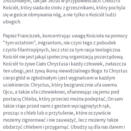
zrozumiałym, tak jak Jezus w przypowieściach. Chodzi o
Kościół, który siada do stołu z grzesznikami, który pochyla
się w geście obmywania nóg, a nie tylko o Kościół ludzi
ubogich.
Papież Franciszek, koncentrując uwagę Kościoła na pomocy
"tym ostatnim", migrantom, nie czyni tego z pobudek
czysto filantropijnych, lecz stoi za tym racja teologiczna.
Kościół nie jest jakąś społeczną organizacją pozarządową.
Kościół to żywe Ciało Chrystusa i każdy człowiek, zwłaszcza
ten ubogi, jest żywą ikoną niewidzialnego Boga: to Chrystus
cierpi głód w zgłodniałym i jest wygnańcem w każdym
uciekinierze. Chrystus, który bezgranicznie ufa swemu
Ojcu, a także ufa człowiekowi, ofiarowując się jemu pod
postacią Chleba, który przecież można podeptać, On sam
także staje przed nami z gestem wyciągniętych rąk,
prosząc o chleb lub o przytulenie, które oczywiście
możemy zignorować i nie zauważyć, lecz możemy także
obdarzyć chlebem i przygarnąć. Ubodzy są dla nas darem i