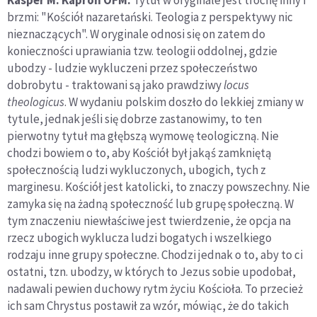
Kasper M. Kaproń OFM:
Tytuł w oryginale jest trochę inny i
brzmi: "Kościół nazaretański. Teologia z perspektywy nic
nieznaczących". W oryginale odnosi się on zatem do
konieczności uprawiania tzw. teologii oddolnej, gdzie
ubodzy - ludzie wykluczeni przez społeczeństwo
dobrobytu - traktowani są jako prawdziwy
locus
theologicus
. W wydaniu polskim doszło do lekkiej zmiany w
tytule, jednak jeśli się dobrze zastanowimy, to ten
pierwotny tytuł ma głębszą wymowę teologiczną. Nie
chodzi bowiem o to, aby Kościół był jakąś zamkniętą
społecznością ludzi wykluczonych, ubogich, tych z
marginesu. Kościół jest katolicki, to znaczy powszechny. Nie
zamyka się na żadną społeczność lub grupę społeczną. W
tym znaczeniu niewłaściwe jest twierdzenie, że opcja na
rzecz ubogich wyklucza ludzi bogatych i wszelkiego
rodzaju inne grupy społeczne. Chodzi jednak o to, aby to ci
ostatni, tzn. ubodzy, w których to Jezus sobie upodobał,
nadawali pewien duchowy rytm życiu Kościoła. To przecież
ich sam Chrystus postawił za wzór, mówiąc, że do takich