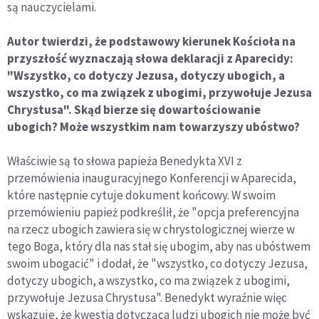
są nauczycielami.
Autor twierdzi, że podstawowy kierunek Kościoła na
przyszłość wyznaczają słowa deklaracji z Aparecidy:
"Wszystko, co dotyczy Jezusa, dotyczy ubogich, a
wszystko, co ma związek z ubogimi, przywołuje Jezusa
Chrystusa". Skąd bierze się dowartościowanie
ubogich? Może wszystkim nam towarzyszy ubóstwo?
Właściwie są to słowa papieża Benedykta XVI z
przemówienia inauguracyjnego Konferencji w Aparecida,
które następnie cytuje dokument końcowy. W swoim
przemówieniu papież podkreślił, że "opcja preferencyjna
na rzecz ubogich zawiera się w chrystologicznej wierze w
tego Boga, który dla nas stał się ubogim, aby nas ubóstwem
swoim ubogacić" i dodał, że "wszystko, co dotyczy Jezusa,
dotyczy ubogich, a wszystko, co ma związek z ubogimi,
przywołuje Jezusa Chrystusa". Benedykt wyraźnie więc
wskazuje, że kwestia dotycząca ludzi ubogich nie może być