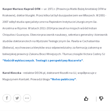
Kasper Mariusz Kaproń OFM
— ur. 1971 r. (Prowincja Matki Bożej Anielskiej OFM w
Krakowie), doktor liturgiki. Przez kilka lat był duszpasterzem we Włoszech. W 2001 -
2007 odbył studia specjalistyczne na Papieskim Instytucie Liturgicznym św.
Anzelma w Rzymie. W latach 2011-2014 pracował na misjach wśród Indian
Chiquitos i Guarayos. Obecnie pracownik naukowy, sekretarz generalny i kierownik
studiów doktoranckich na Wydziale Teologicznym św. Pawła w Cochabamba
(Boliwia), wychowawca kleryków oraz odpowiedzialny za formację zakonną w
boliwijskiej prowincji Zakonu Braci Mniejszych. Tłumacz książki Victora Codiny SJ
"Kościół wykluczonych. Teologii z perspektywy Nazaretu"
.
Karol Kleczka
- redaktor DEON.pl, doktorant filozofii na UJ, współpracuje z
Magazynem Kontakt. Prowadzi bloga
"Notes publiczny"
.