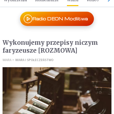
Radio DEON Modlitwa
Wykonujemy przepisy niczym
faryzeusze [ROZMOWA]
WIARA
WIARA I SPOŁECZEŃSTWO