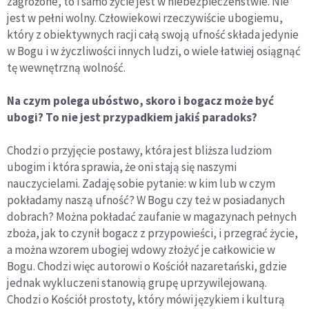
zagrożone, to i samo życie jest w niebezpieczeństwie. Nie
jest w pełni wolny. Człowiekowi rzeczywiście ubogiemu,
który z obiektywnych racji całą swoją ufność składa jedynie
w Bogu i w życzliwości innych ludzi, o wiele łatwiej osiągnąć
tę wewnętrzną wolność.
Na czym polega ubóstwo, skoro i bogacz może być
ubogi? To nie jest przypadkiem jakiś paradoks?
Chodzi o przyjęcie postawy, która jest bliższa ludziom
ubogim i która sprawia, że oni stają się naszymi
nauczycielami. Zadaję sobie pytanie: w kim lub w czym
pokładamy naszą ufność? W Bogu czy też w posiadanych
dobrach? Można pokładać zaufanie w magazynach pełnych
zboża, jak to czynił bogacz z przypowieści, i przegrać życie,
a można wzorem ubogiej wdowy złożyć je całkowicie w
Bogu. Chodzi więc autorowi o Kościół nazaretański, gdzie
jednak wykluczeni stanowią grupę uprzywilejowaną.
Chodzi o Kościół prostoty, który mówi językiem i kulturą