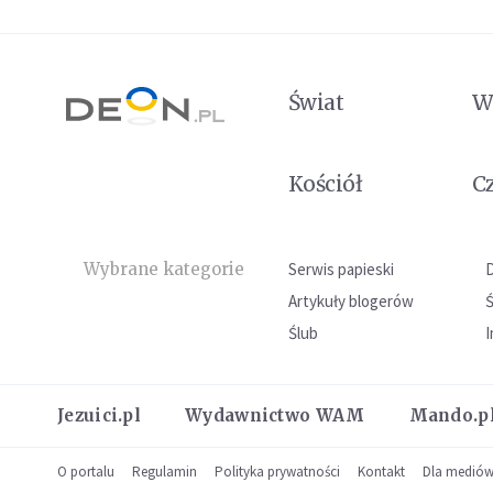
Świat
W
Kościół
C
Wybrane kategorie
Serwis papieski
Artykuły blogerów
Ślub
I
Jezuici.pl
Wydawnictwo WAM
Mando.p
O portalu
Regulamin
Polityka prywatności
Kontakt
Dla medió