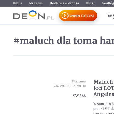
Przejdź do menu głównego
Przejdź do treści
Biblia
Magazyn
Modlitwa w drodze
Blogi
faceBó
Wy
Radio DEON
#maluch dla toma ha
Maluch
8 lat temu
WIADOMOŚCI Z POLSKI
leci LO
Angele
PAP / kk
W sumie to 
przez LOT do
pierwszy jed