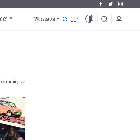
11
°
cej
Warszawa
opularniejsze