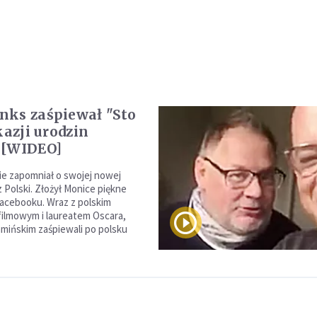
ks zaśpiewał "Sto
kazji urodzin
 [WIDEO]
e zapomniał o swojej nowej
z Polski. Złożył Monice piękne
facebooku. Wraz z polskim
ilmowym i laureatem Oscara,
ińskim zaśpiewali po polsku