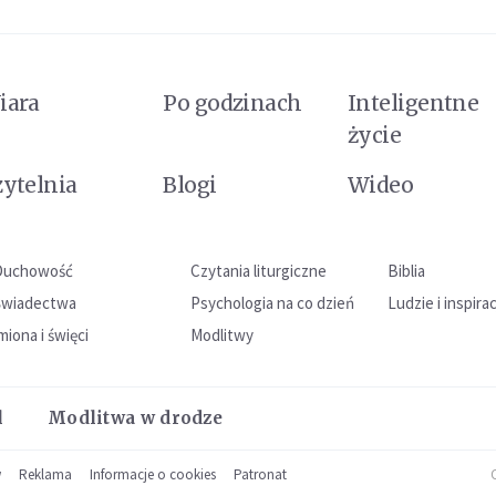
iara
Po godzinach
Inteligentne
życie
zytelnia
Blogi
Wideo
Duchowość
Czytania liturgiczne
Biblia
Świadectwa
Psychologia na co dzień
Ludzie i inspira
miona i święci
Modlitwy
l
Modlitwa w drodze
w
Reklama
Informacje o cookies
Patronat