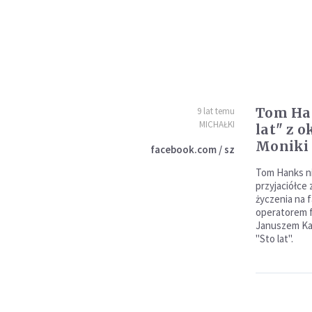
Tom Han
9 lat temu
MICHAŁKI
lat" z o
Moniki
facebook.com / sz
Tom Hanks ni
przyjaciółce 
życzenia na 
operatorem f
Januszem Kam
"Sto lat".