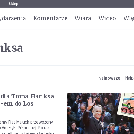
g
Sklep
Wię
darzenia
Komentarze
Wiara
Wideo
nksa
Najnowsze
Najp
 dla Toma Hanksa
T-em do Los
s
ósmy Fiat Maluch przewożony
 Ameryki Północnej. Po raz
nak odbiorcą takiego ładunku