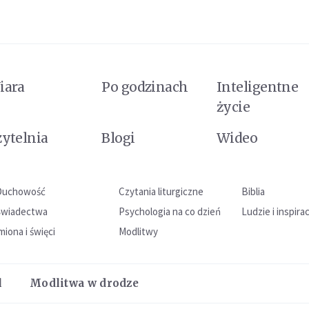
iara
Po godzinach
Inteligentne
życie
zytelnia
Blogi
Wideo
Duchowość
Czytania liturgiczne
Biblia
Świadectwa
Psychologia na co dzień
Ludzie i inspira
miona i święci
Modlitwy
l
Modlitwa w drodze