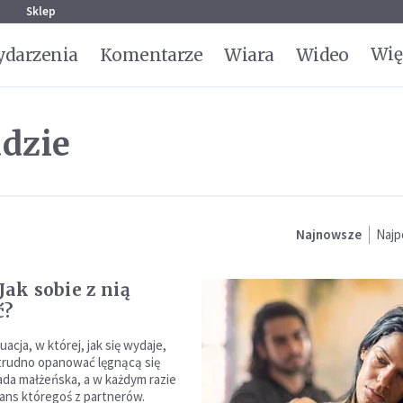
g
Sklep
Wię
darzenia
Komentarze
Wiara
Wideo
dzie
Najnowsze
Najp
Jak sobie z nią
ć?
uacja, w której, jak się wydaje,
trudno opanować lęgnącą się
rada małżeńska, a w każdym razie
ans któregoś z partnerów.