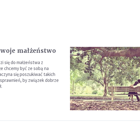
swoje małżeństwo
i się do małżeństwa z
że chcemy być ze sobą na
aczyna się poszukiwać takich
usprawnień, by związek dobrze
ł.