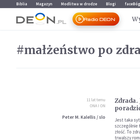
Przejdź do menu głównego
Przejdź do treści
Biblia
Magazyn
Modlitwa w drodze
Blogi
faceBó
Wy
Radio DEON
#małżeństwo po zdra
Zdrada. 
11 lat temu
ONA I ON
poradzi
Peter M. Kalellis / slo
Jest taka syt
szczególnie 
złość. To zd
trwalszy rom