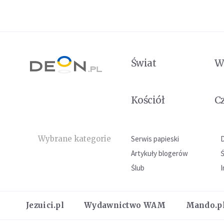
Świat
W
Kościół
C
Wybrane kategorie
Serwis papieski
Artykuły blogerów
Ślub
I
Jezuici.pl
Wydawnictwo WAM
Mando.p