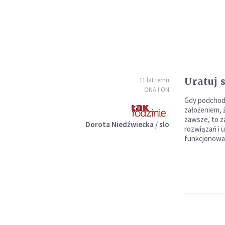
Uratuj 
11 lat temu
ONA I ON
Gdy podchodz
założeniem, 
zawsze, to z
Dorota Niedźwiecka / slo
rozwiązań i 
funkcjonowa