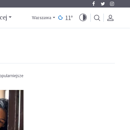
11
°
cej
Warszawa
opularniejsze