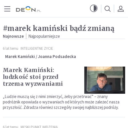
Przejdź do menu głównego
Przejdź do treści
#marek kamiński bądź zmianą
Najnowsze
Najpopularniejsze
6 lat temu
INTELIGENTNE ŻYCIE
Marek Kamiński / Joanna Podsadecka
Marek Kamiński:
ludzkość stoi przed
trzema wyzwaniami
„Ludzie muszą się z nimi zmierzyć, żeby przetrwać” – znany
podróżnik opowiada o wyzwaniach od których może zależeć nasza
przyszłość. Zdradza również szczegóły swojej najbliższej podróży.
6 lat temu
MĘSKI PUNKT WIDZENIA