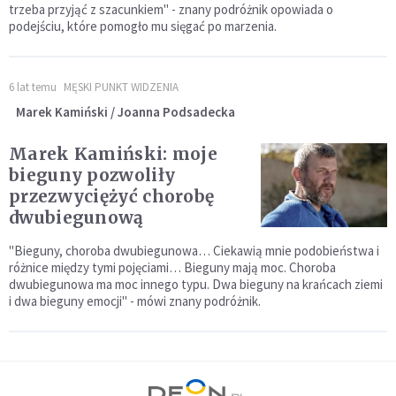
trzeba przyjąć z szacunkiem" - znany podróżnik opowiada o
podejściu, które pomogło mu sięgać po marzenia.
6 lat temu
MĘSKI PUNKT WIDZENIA
Marek Kamiński / Joanna Podsadecka
Marek Kamiński: moje
bieguny pozwoliły
przezwyciężyć chorobę
dwubiegunową
"Bieguny, choroba dwubiegunowa… Ciekawią mnie podobieństwa i
różnice między tymi pojęciami… Bieguny mają moc. Choroba
dwubiegunowa ma moc innego typu. Dwa bieguny na krańcach ziemi
i dwa bieguny emocji" - mówi znany podróżnik.