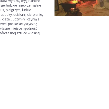
dków wyrazu, oryginalność
ziej ludzkie i nieprzemijalne
tus, pielgrzym, ludzie
ubodzy, uciskani, cierpienie,
cisza... uczyniły i czynią z
avesi postać artystyczną
własne miejsce i godność
ółczesnej sztuce włoskiej.