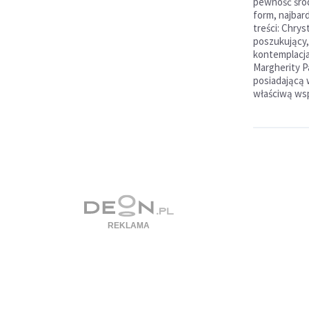
pewność śro
form, najbard
treści: Chrys
poszukujący, 
kontemplacja, 
Margherity P
posiadającą 
właściwą wsp