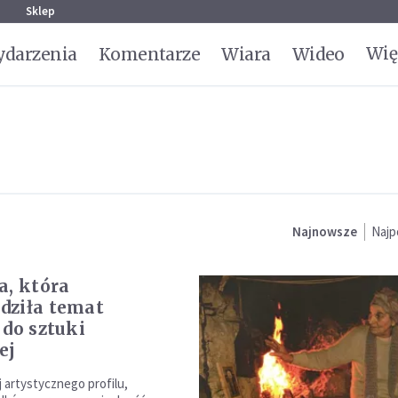
g
Sklep
Wię
darzenia
Komentarze
Wiara
Wideo
Najnowsze
Najp
a, która
dziła temat
 do sztuki
ej
j artystycznego profilu,