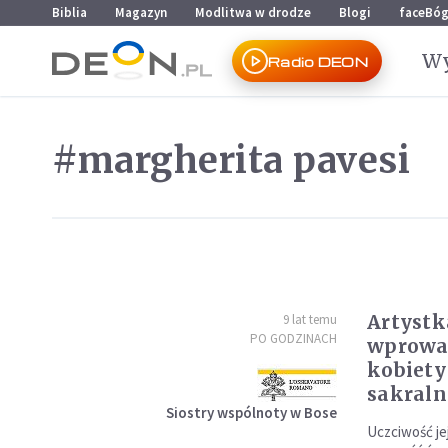
Przejdź do menu głównego
Przejdź do treści
Biblia
Magazyn
Modlitwa w drodze
Blogi
faceBó
Wy
Radio DEON
#margherita pavesi
Artystk
9 lat temu
PO GODZINACH
wprowa
kobiety
sakraln
Siostry wspólnoty w Bose
Uczciwość je