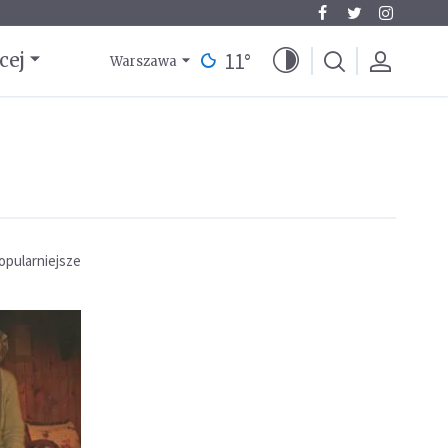
11
°
cej
Warszawa
opularniejsze