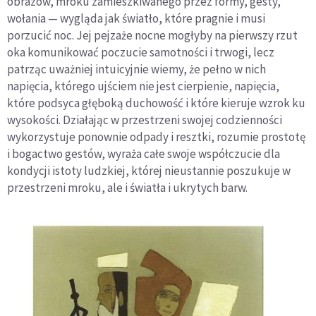
obrazów, mroku zamieszkiwanego przez formy, gesty,
wołania — wygląda jak światło, które pragnie i musi
porzucić noc. Jej pejzaże nocne mogłyby na pierwszy rzut
oka komunikować poczucie samotności i trwogi, lecz
patrząc uważniej intuicyjnie wiemy, że pełno w nich
napięcia, którego ujściem nie jest cierpienie, napięcia,
które podsyca głęboką duchowość i które kieruje wzrok ku
wysokości. Działając w przestrzeni swojej codzienności
wykorzystuje ponownie odpady i resztki, rozumie prostotę
i bogactwo gestów, wyraża całe swoje współczucie dla
kondycji istoty ludzkiej, której nieustannie poszukuje w
przestrzeni mroku, ale i światła i ukrytych barw.