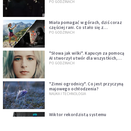
mody czy fascynacja diabłem?
PO GODZINACH
Miała pomagać w górach, dziś coraz
częściej rani. Co stało się z
Tatromaniakami?
PO GODZINACH
"Słowa jak wilki". Kapucyn za pomocą
AI stworzył utwór dla wszystkich,
którzy doświadczają hejtu
PO GODZINACH
"Zimni ogrodnicy". Co jest przyczyną
majowego ochłodzenia?
NAUKA I TECHNOLOGIA
Wiktor rekordzistą systemu
kaucyjnego. 15-latek zebrał ponad 7
tys. butelek i puszek
ŚWIAT