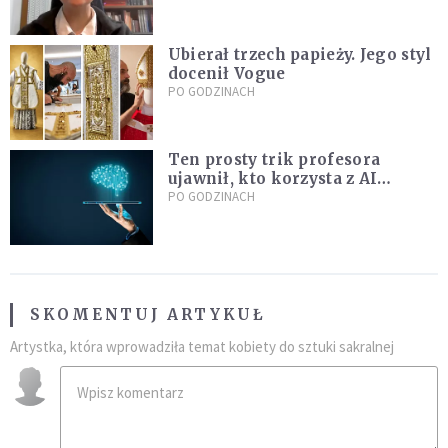
Ubierał trzech papieży. Jego styl
docenił Vogue
PO GODZINACH
Ten prosty trik profesora
ujawnił, kto korzysta z AI
podczas egzaminu. Viralowy
PO GODZINACH
film zdradza jego metodę
SKOMENTUJ ARTYKUŁ
Artystka, która wprowadziła temat kobiety do sztuki sakralnej