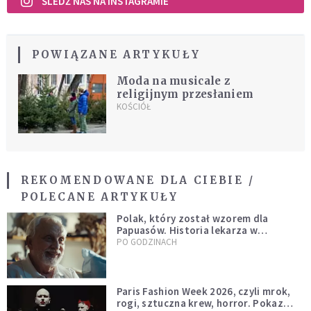
ŚLEDŹ NAS NA INSTAGRAMIE
POWIĄZANE ARTYKUŁY
Moda na musicale z
religijnym przesłaniem
KOŚCIÓŁ
REKOMENDOWANE DLA CIEBIE /
POLECANE ARTYKUŁY
Polak, który został wzorem dla
Papuasów. Historia lekarza w
sutannie, który uleczył dżunglę
PO GODZINACH
Paris Fashion Week 2026, czyli mrok,
rogi, sztuczna krew, horror. Pokaz