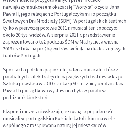
Wśród musicali przygotowanych przez Trocado
największym sukcesem okazał się "Wojtyła" o życiu Jana
Pawła II, jego relacjach z Portugalczykami i o początku
Światowych Dni Młodzieży (ŚDM). W portugalskich teatrach
tylko w pierwszej połowie 2011 r. musical ten zobaczyło
około 20 tys. widzów. W sierpniu 2011 r. przedstawienie
zaprezentowano też podczas ŚDM w Madrycie, a wiosną
2013 r. sztuka na prośbę widzów wróciła na deski czołowych
teatrów Portugalii.
Spektakl o polskim papieżu to jeden z musicali, które z
parafialnych salek trafiły do największych teatrów w kraju.
Sztuka powstała w 2010 r. z okazji 90. rocznicy urodzin Jana
Pawła II i początkowo wystawiana była w parafii w
podlizbońskim Estoril.
Eksperci muzyczni wskazują, że rosnąca popularność
musicali w portugalskim Kościele katolickim ma wiele
wspólnego z rozśpiewaną naturą jej mieszkańców.