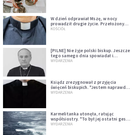
W dzień odprawiał Mszę, w nocy
prowadził drugie życie. Przełożony
kazał mu opuścić zakon
KOŚCIÓŁ
[PILNE] Nie żyje polski biskup. Jeszcze
tego samego dnia spowiadał i
sprawował Mszę świętą
WYDARZENIA
Ksiądz zrezygnował z przyjęcia
święceń biskupich. "Jestem naprawdę
niegodny"
WYDARZENIA
Karmelitanka utonęła, ratując
współsiostry. "To był jej ostatni gest
miłości"
WYDARZENIA