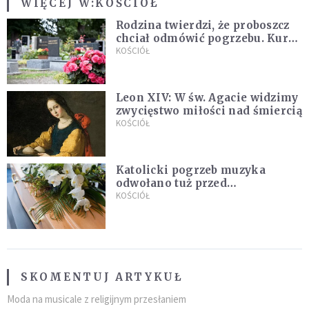
WIĘCEJ W:
KOŚCIÓŁ
Rodzina twierdzi, że proboszcz
chciał odmówić pogrzebu. Kuria
zapowiada wyjaśnienia
KOŚCIÓŁ
Leon XIV: W św. Agacie widzimy
zwycięstwo miłości nad śmiercią
KOŚCIÓŁ
Katolicki pogrzeb muzyka
odwołano tuż przed
uroczystością. Powodem była
KOŚCIÓŁ
przynależność do masonerii
SKOMENTUJ ARTYKUŁ
Moda na musicale z religijnym przesłaniem