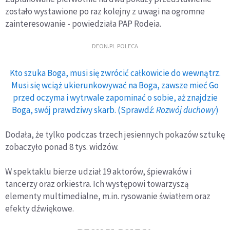
zostało wystawione po raz kolejny z uwagi na ogromne
zainteresowanie - powiedziała PAP Rodeia.
DEON.PL POLECA
Kto szuka Boga, musi się zwrócić całkowicie do wewnątrz.
Musi się wciąż ukierunkowywać na Boga, zawsze mieć Go
przed oczyma i wytrwale zapominać o sobie, aż znajdzie
Boga, swój prawdziwy skarb. (Sprawdź:
Rozwój duchowy
)
Dodała, że tylko podczas trzech jesiennych pokazów sztukę
zobaczyło ponad 8 tys. widzów.
W spektaklu bierze udział 19 aktorów, śpiewaków i
tancerzy oraz orkiestra. Ich występowi towarzyszą
elementy multimedialne, m.in. rysowanie światłem oraz
efekty dźwiękowe.