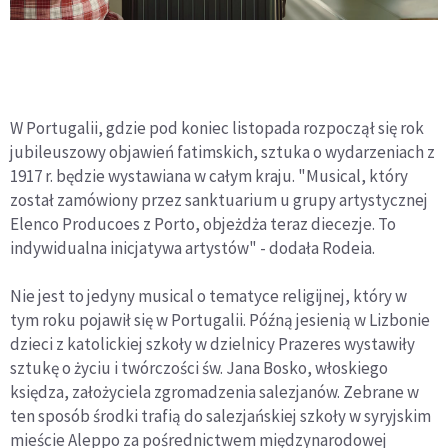
W Portugalii, gdzie pod koniec listopada rozpoczął się rok
jubileuszowy objawień fatimskich, sztuka o wydarzeniach z
1917 r. będzie wystawiana w całym kraju. "Musical, który
został zamówiony przez sanktuarium u grupy artystycznej
Elenco Producoes z Porto, objeżdża teraz diecezje. To
indywidualna inicjatywa artystów" - dodała Rodeia.
Nie jest to jedyny musical o tematyce religijnej, który w
tym roku pojawił się w Portugalii. Późną jesienią w Lizbonie
dzieci z katolickiej szkoły w dzielnicy Prazeres wystawiły
sztukę o życiu i twórczości św. Jana Bosko, włoskiego
księdza, założyciela zgromadzenia salezjanów. Zebrane w
ten sposób środki trafią do salezjańskiej szkoły w syryjskim
mieście Aleppo za pośrednictwem międzynarodowej