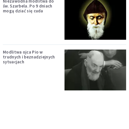
Niezawodna modlitwa do
św. Szarbela. Po 9 dniach
mogą dziać się cuda
Modlitwa ojca Pio w
trudnych i beznadziejnych
sytuacjach