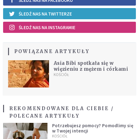
ŚLEDŹ NAS NA FACEBOOKU
ŚLEDŹ NAS NA TWITTERZE
ŚLEDŹ NAS NA INSTAGRAMIE
POWIĄZANE ARTYKUŁY
Asia Bibi spotkała się w
więzieniu z mężem i córkami
KOŚCIÓŁ
REKOMENDOWANE DLA CIEBIE /
POLECANE ARTYKUŁY
Potrzebujesz pomocy? Pomodlimy się
w Twojej intencji
KOŚCIÓŁ