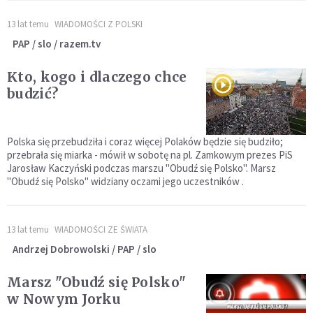
13 lat temu
WIADOMOŚCI Z POLSKI
PAP / slo / razem.tv
Kto, kogo i dlaczego chce
budzić?
Polska się przebudziła i coraz więcej Polaków będzie się budziło;
przebrała się miarka - mówił w sobotę na pl. Zamkowym prezes PiS
Jarosław Kaczyński podczas marszu "Obudź się Polsko". Marsz
"Obudź się Polsko" widziany oczami jego uczestników .
13 lat temu
WIADOMOŚCI ZE ŚWIATA
Andrzej Dobrowolski / PAP / slo
Marsz "Obudź się Polsko"
w Nowym Jorku