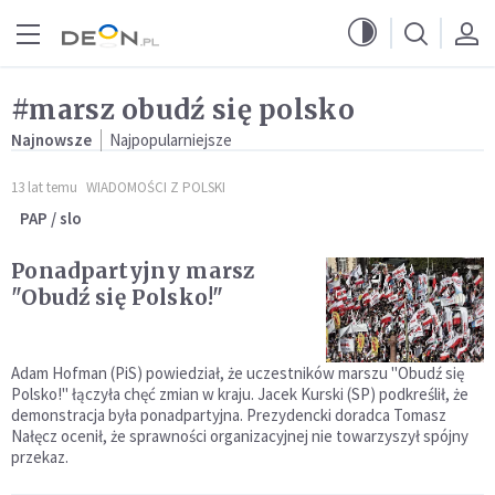
Przejdź do menu głównego
Przejdź do treści
#marsz obudź się polsko
Najnowsze
Najpopularniejsze
13 lat temu
WIADOMOŚCI Z POLSKI
PAP / slo
Ponadpartyjny marsz
"Obudź się Polsko!"
Adam Hofman (PiS) powiedział, że uczestników marszu "Obudź się
Polsko!" łączyła chęć zmian w kraju. Jacek Kurski (SP) podkreślił, że
demonstracja była ponadpartyjna. Prezydencki doradca Tomasz
Nałęcz ocenił, że sprawności organizacyjnej nie towarzyszył spójny
przekaz.