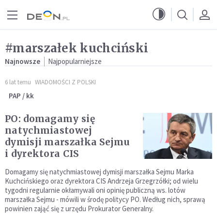
Przejdź do menu głównego
Przejdź do treści
#marszałek kuchciński
Najnowsze
Najpopularniejsze
6 lat temu
WIADOMOŚCI Z POLSKI
PAP / kk
PO: domagamy się
natychmiastowej
dymisji marszałka Sejmu
i dyrektora CIS
Domagamy się natychmiastowej dymisji marszałka Sejmu Marka
Kuchcińskiego oraz dyrektora CIS Andrzeja Grzegrzółki; od wielu
tygodni regularnie okłamywali oni opinię publiczną ws. lotów
marszałka Sejmu - mówili w środę politycy PO. Według nich, sprawą
powinien zająć się z urzędu Prokurator Generalny.