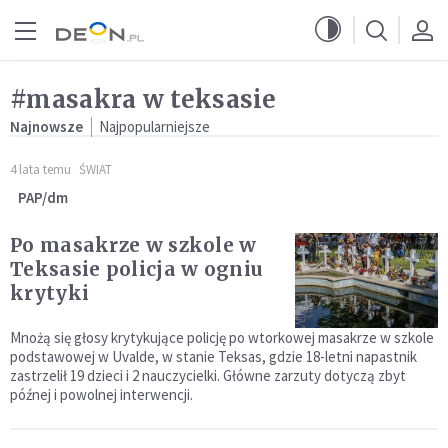
Przejdź do menu głównego
Przejdź do treści
#masakra w teksasie
Najnowsze
Najpopularniejsze
4 lata temu
ŚWIAT
PAP/dm
Po masakrze w szkole w
Teksasie policja w ogniu
krytyki
Mnożą się głosy krytykujące policję po wtorkowej masakrze w szkole
podstawowej w Uvalde, w stanie Teksas, gdzie 18-letni napastnik
zastrzelił 19 dzieci i 2 nauczycielki. Główne zarzuty dotyczą zbyt
późnej i powolnej interwencji.