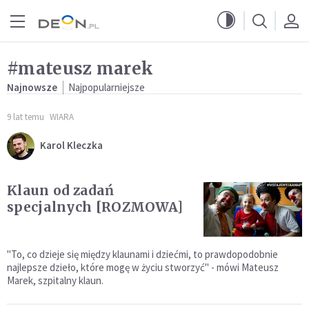
Przejdź do menu głównego
Przejdź do treści
#mateusz marek
Najnowsze
Najpopularniejsze
9 lat temu
WIARA
Karol Kleczka
Klaun od zadań
specjalnych [ROZMOWA]
"To, co dzieje się między klaunami i dziećmi, to prawdopodobnie
najlepsze dzieło, które mogę w życiu stworzyć" - mówi Mateusz
Marek, szpitalny klaun.