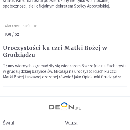
status Patronki został potwierdzony nie tylko wolą lokalnej
społeczności, ale i oficjalnym dekretem Stolicy Apostolskiej.
14 lat temu
KOŚCIÓŁ
KAI / pz
Uroczystości ku czci Matki Bożej w
Grudziądzu
Tłumy wiernych zgromadziły się wieczorem 8 września na Eucharystii
w grudziądzkiej bazylice św. Mikołaja na uroczystościach ku czci
Matki Bożej Łaskawej czczonej również jako Opiekunki Grudziądza.
Świat
Wiara