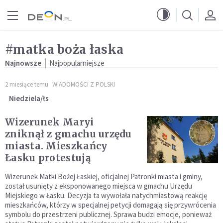
Przejdź do menu głównego
Przejdź do treści
#matka boża łaska
Najnowsze
Najpopularniejsze
2 miesiące temu
WIADOMOŚCI Z POLSKI
Niedziela/łs
Wizerunek Maryi
zniknął z gmachu urzędu
miasta. Mieszkańcy
Łasku protestują
Wizerunek Matki Bożej Łaskiej, oficjalnej Patronki miasta i gminy,
został usunięty z eksponowanego miejsca w gmachu Urzędu
Miejskiego w Łasku. Decyzja ta wywołała natychmiastową reakcję
mieszkańców, którzy w specjalnej petycji domagają się przywrócenia
symbolu do przestrzeni publicznej. Sprawa budzi emocje, ponieważ