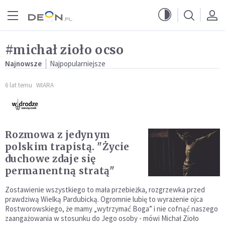
Przejdź do menu głównego
Przejdź do treści
#michał zioło ocso
Najnowsze
Najpopularniejsze
6 lat temu
WIARA
Rozmowa z jedynym
polskim trapistą. "Życie
duchowe zdaje się
permanentną stratą"
Zostawienie wszystkiego to mała przebieżka, rozgrzewka przed
prawdziwą Wielką Pardubicką. Ogromnie lubię to wyrażenie ojca
Rostworowskiego, że mamy „wytrzymać Boga” i nie cofnąć naszego
zaangażowania w stosunku do Jego osoby - mówi Michał Zioło