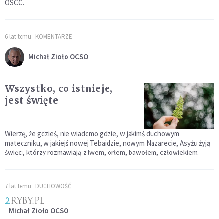
OSCO.
6 lat temu
KOMENTARZE
Michał Zioło OCSO
Wszystko, co istnieje,
jest święte
Wierzę, że gdzieś, nie wiadomo gdzie, w jakimś duchowym
mateczniku, w jakiejś nowej Tebaidzie, nowym Nazarecie, Asyżu żyją
święci, którzy rozmawiają z lwem, orłem, bawołem, człowiekiem.
7 lat temu
DUCHOWOŚĆ
Michał Zioło OCSO