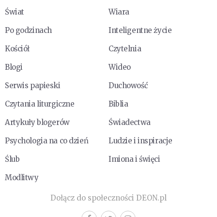
Świat
Wiara
Po godzinach
Inteligentne życie
Kościół
Czytelnia
Blogi
Wideo
Serwis papieski
Duchowość
Czytania liturgiczne
Biblia
Artykuły blogerów
Świadectwa
Psychologia na co dzień
Ludzie i inspiracje
Ślub
Imiona i święci
Modlitwy
Dołącz do społeczności DEON.pl