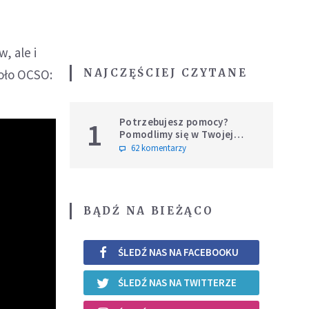
w, ale i
NAJCZĘŚCIEJ CZYTANE
oło OCSO:
Potrzebujesz pomocy?
1
Pomodlimy się w Twojej
intencji
62 komentarzy
BĄDŹ NA BIEŻĄCO
ŚLEDŹ NAS NA FACEBOOKU
ŚLEDŹ NAS NA TWITTERZE