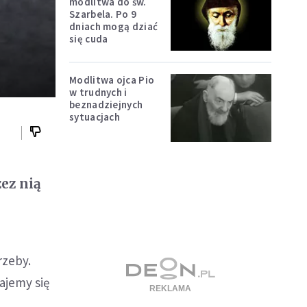
modlitwa do św.
Szarbela. Po 9
dniach mogą dziać
się cuda
Modlitwa ojca Pio
w trudnych i
beznadziejnych
sytuacjach
ez nią
rzeby.
ajemy się