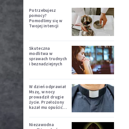
Potrzebujesz
pomocy?
Pomodlimy się w
Twojej intencji
Skuteczna
modlitwa w
sprawach trudnych
i beznadziejnych
W dzień odprawiał
Mszę, w nocy
prowadził drugie
życie. Przełożony
kazał mu opuścić
zakon
Niezawodna