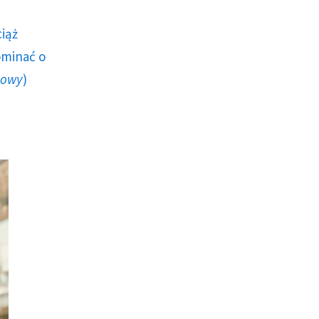
ciąż
ominać o
howy
)