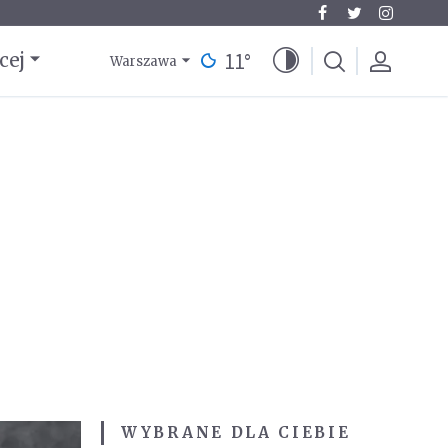
11
°
cej
Warszawa
WYBRANE DLA CIEBIE