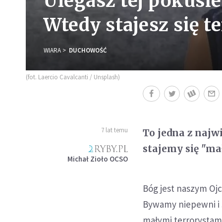
Ulegasz tej pokusie
Wtedy stajesz się t
WIARA
DUCHOWOŚĆ
(fot. Laercio Cavalcanti / Unsplash)
7 lat temu
To jedna z najw
stajemy się "ma
Michał Zioło OCSO
Bóg jest naszym Ojc
Bywamy niepewni i s
małymi terrorystami