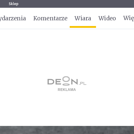
g
Sklep
Wię
darzenia
Komentarze
Wiara
Wideo