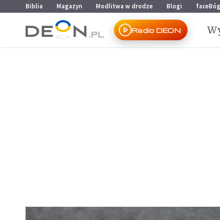
Przejdź do menu głównego
Przejdź do treści
Biblia
Magazyn
Modlitwa w drodze
Blogi
faceBó
Wy
Radio DEON