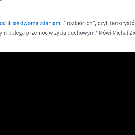
modlili się dwoma zdaniami
: "rozbiór ich", czyli terrorystó
czym polega przemoc w życiu duchowym? Mówi Michał Zi