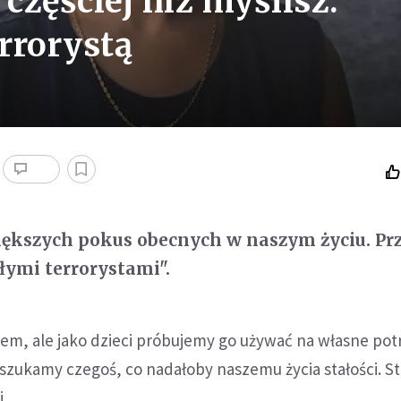
 częściej niż myślisz.
errorystą
iększych pokus obecnych w naszym życiu. Prz
łymi terrorystami".
em, ale jako dzieci próbujemy go używać na własne pot
zukamy czegoś, co nadałoby naszemu życia stałości. St
.