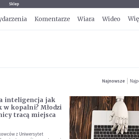
g
Sklep
Wię
darzenia
Komentarze
Wiara
Wideo
Najnowsze
Najp
a inteligencja jak
 w kopalni? Młodzi
icy tracą miejsca
kowców z Uniwersytet