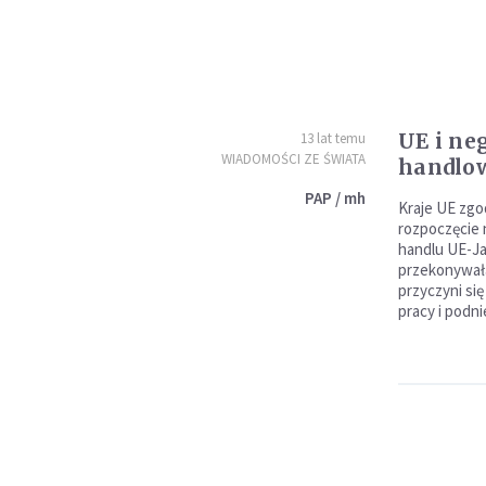
UE i ne
13 lat temu
WIADOMOŚCI ZE ŚWIATA
handlow
PAP / mh
Kraje UE zgo
rozpoczęcie
handlu UE-Ja
przekonywała
przyczyni się
pracy i podni