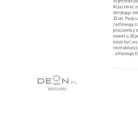
Stanforda po
AI już teraz 
dotykając m
25 lat. Podcz
zachowują za
pracownicy o
nawet o 20 p
może być ws
restrukturyza
- informuje 