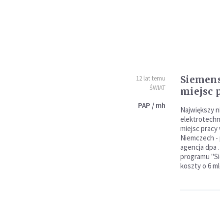
Siemens
12 lat temu
ŚWIAT
miejsc 
PAP / mh
Największy n
elektrotechn
miejsc pracy 
Niemczech - 
agencja dpa 
programu "Si
koszty o 6 ml