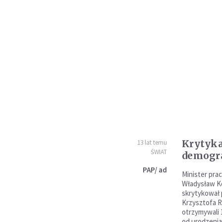
Krytyk
13 lat temu
ŚWIAT
demogr
PAP/ ad
Minister prac
Władysław K
skrytykował 
Krzysztofa R
otrzymywali 1
od urodzenia 