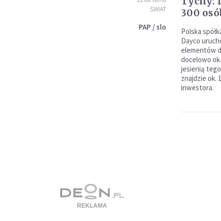
Tychy: 
ŚWIAT
300 osó
PAP / slo
Polska spół
Dayco uruch
elementów do
docelowo ok.
jesienią teg
znajdzie ok. 
inwestora.