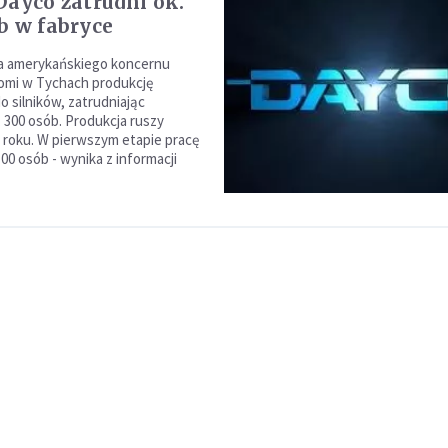
Dayco zatrudni ok.
b w fabryce
ka amerykańskiego koncernu
omi w Tychach produkcję
 silników, zatrudniając
 300 osób. Produkcja ruszy
o roku. W pierwszym etapie pracę
100 osób - wynika z informacji