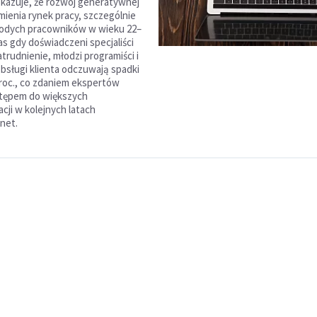
kazuje, że rozwój generatywnej
zmienia rynek pracy, szczególnie
łodych pracowników w wieku 22–
as gdy doświadczeni specjaliści
trudnienie, młodzi programiści i
bsługi klienta odczuwają spadki
roc., co zdaniem ekspertów
tępem do większych
cji w kolejnych latach
Onet.