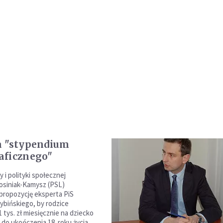
a "stypendium
aficznego"
y i polityki społecznej
osiniak-Kamysz (PSL)
propozycję eksperta PiS
ybińskiego, by rodzice
 tys. zł miesięcznie na dziecko
do ukończenia 18. roku życia.