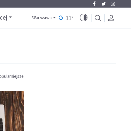
11
°
cej
Warszawa
opularniejsze