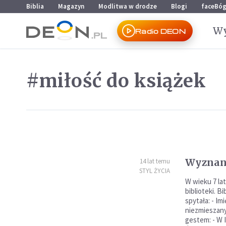
Przejdź do menu głównego
Przejdź do treści
Biblia
Magazyn
Modlitwa w drodze
Blogi
faceBó
Wy
Radio DEON
#miłość do książek
Wyznani
14 lat temu
STYL ŻYCIA
W wieku 7 la
biblioteki. B
spytała: - Im
niezmieszan
gestem: - W I