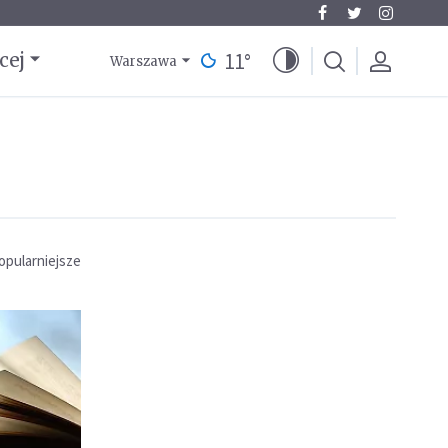
11
°
cej
Warszawa
opularniejsze