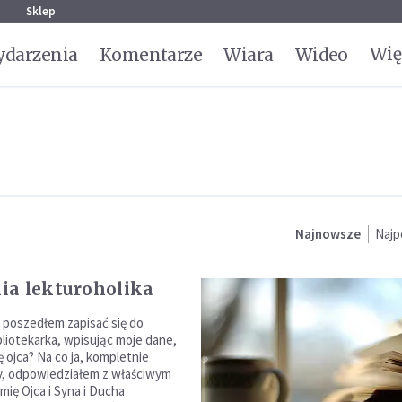
g
Sklep
Wię
darzenia
Komentarze
Wiara
Wideo
Najnowsze
Najp
a lekturoholika
t poszedłem zapisać się do
ibliotekarka, wpisując moje dane,
ię ojca? Na co ja, kompletnie
y, odpowiedziałem z właściwym
mię Ojca i Syna i Ducha