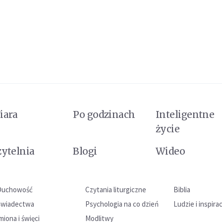
iara
Po godzinach
Inteligentne
życie
zytelnia
Blogi
Wideo
Duchowość
Czytania liturgiczne
Biblia
Świadectwa
Psychologia na co dzień
Ludzie i inspira
miona i święci
Modlitwy