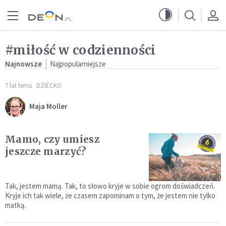
Przejdź do menu głównego
Przejdź do treści
#miłość w codzienności
Najnowsze
Najpopularniejsze
7 lat temu
DZIECKO
Maja Moller
Mamo, czy umiesz
jeszcze marzyć?
Tak, jestem mamą. Tak, to słowo kryje w sobie ogrom doświadczeń.
Kryje ich tak wiele, że czasem zapominam o tym, że jestem nie tylko
matką.