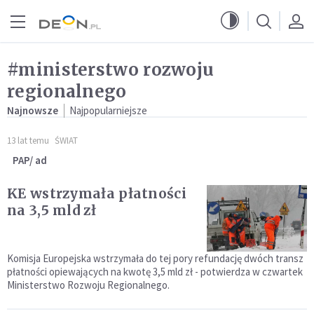
Przejdź do menu głównego
Przejdź do treści
#ministerstwo rozwoju
regionalnego
Najnowsze
Najpopularniejsze
13 lat temu
ŚWIAT
PAP/ ad
KE wstrzymała płatności
na 3,5 mld zł
Komisja Europejska wstrzymała do tej pory refundację dwóch transz
płatności opiewających na kwotę 3,5 mld zł - potwierdza w czwartek
Ministerstwo Rozwoju Regionalnego.