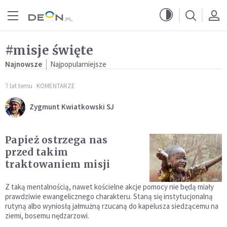
Przejdź do menu głównego
Przejdź do treści
#misje święte
Najnowsze
Najpopularniejsze
7 lat temu
KOMENTARZE
Zygmunt Kwiatkowski SJ
Papież ostrzega nas
przed takim
traktowaniem misji
Z taką mentalnością, nawet kościelne akcje pomocy nie będą miały
prawdziwie ewangelicznego charakteru. Staną się instytucjonalną
rutyną albo wyniosłą jałmużną rzucaną do kapelusza siedzącemu na
ziemi, bosemu nędzarzowi.