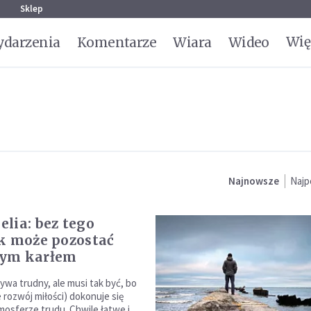
g
Sklep
Wię
darzenia
Komentarze
Wiara
Wideo
Najnowsze
Najp
lia: bez tego
k może pozostać
ym karłem
ywa trudny, ale musi tak być, bo
 rozwój miłości) dokonuje się
osferze trudu. Chwile łatwe i