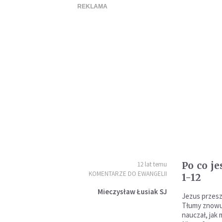
Po co j
12 lat temu
KOMENTARZE DO EWANGELII
1-12
Mieczysław Łusiak SJ
Jezus przesze
Tłumy znowu 
nauczał, jak 