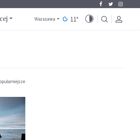
11
°
cej
Warszawa
opularniejsze