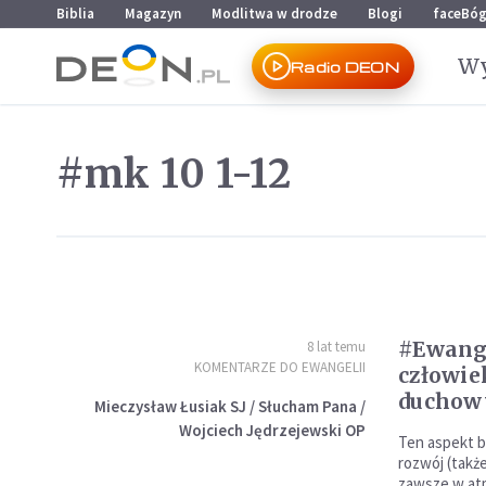
Przejdź do menu głównego
Przejdź do treści
Biblia
Magazyn
Modlitwa w drodze
Blogi
faceBó
Wy
Radio DEON
#mk 10 1-12
#Ewange
8 lat temu
KOMENTARZE DO EWANGELII
człowie
duchow
Mieczysław Łusiak SJ / Słucham Pana /
Wojciech Jędrzejewski OP
Ten aspekt b
rozwój (także
zawsze w atm