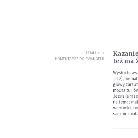
Kazanie 
13 lat temu
KOMENTARZE DO EWANGELII
też ma 
Wysłuchawszy
1-12), niemal
głowy zarzut
można tu i ó
Jezus (a raz
na temat mał
wierności, n
sam nie miał ż