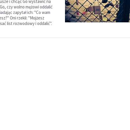
usze i chcąc Go wystawić na
i Go, czy wolno mężowi oddalić
adając zapytał ich: "Co wam
sz?" Oni rzekli: "Mojżesz
sać list rozwodowy i oddalić".