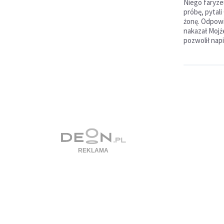
Niego faryze
próbę, pytal
żonę. Odpowi
nakazał Mojże
pozwolił napi