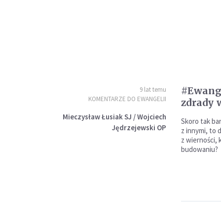
#Ewange
9 lat temu
KOMENTARZE DO EWANGELII
zdrady 
Mieczysław Łusiak SJ / Wojciech
Skoro tak bar
Jędrzejewski OP
z innymi, to
z wierności, 
budowaniu?