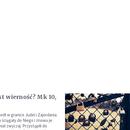
est wierność? Mk 10,
dł w granice Judei i Zajordania.
ściągały do Niego i znowu je
miał zwyczaj. Przystąpili do