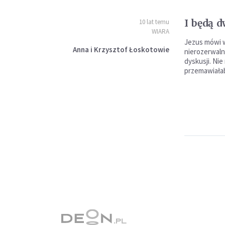
I będą 
10 lat temu
WIARA
Jezus mówi w
Anna i Krzysztof Łoskotowie
nierozerwaln
dyskusji. Nie
przemawiała