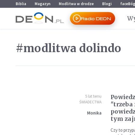
Przejdź do menu głównego
Przejdź do treści
Biblia
Magazyn
Modlitwa w drodze
Blogi
faceBó
Wy
Radio DEON
#modlitwa dolindo
Powiedz
5 lat temu
ŚWIADECTWA
"trzeba 
powiedzi
Monika
tym zaj
Czy to przyp