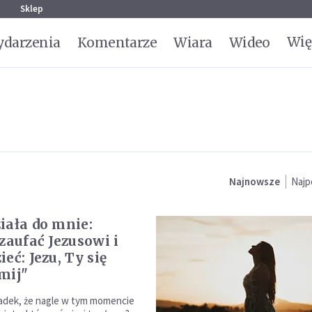
g
Sklep
Wię
darzenia
Komentarze
Wiara
Wideo
Najnowsze
Najp
iała do mnie:
zaufać Jezusowi i
eć: Jezu, Ty się
mij"
adek, że nagle w tym momencie