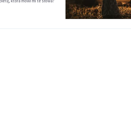
ietę, która mówi mi te słowa?