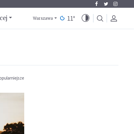
11
°
cej
Warszawa
opularniejsze