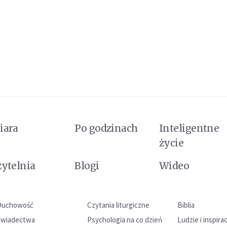
iara
Po godzinach
Inteligentne
życie
zytelnia
Blogi
Wideo
Duchowość
Czytania liturgiczne
Biblia
Świadectwa
Psychologia na co dzień
Ludzie i inspira