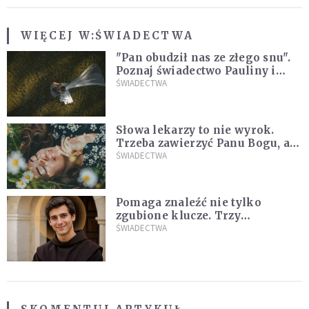
WIĘCEJ W:
ŚWIADECTWA
"Pan obudził nas ze złego snu".
Poznaj świadectwo Pauliny i
Marcina, którzy są razem dzięki
ŚWIADECTWA
łasce Jezusa
Słowa lekarzy to nie wyrok.
Trzeba zawierzyć Panu Bogu, a
On wszystkim się zajmie
ŚWIADECTWA
[ŚWIADECTWO]
Pomaga znaleźć nie tylko
zgubione klucze. Trzy
niezwykłe świadectwa o
ŚWIADECTWA
wstawiennictwie świętego
Antoniego