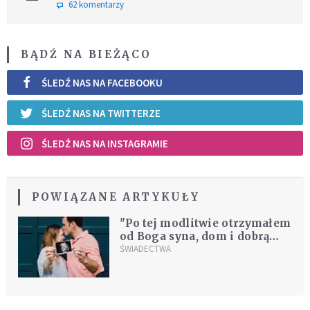
62 komentarzy
BĄDŹ NA BIEŻĄCO
ŚLEDŹ NAS NA FACEBOOKU
ŚLEDŹ NAS NA TWITTERZE
ŚLEDŹ NAS NA INSTAGRAMIE
POWIĄZANE ARTYKUŁY
"Po tej modlitwie otrzymałem
od Boga syna, dom i dobrą
pracę" [ŚWIADECTWO]
ŚWIADECTWA