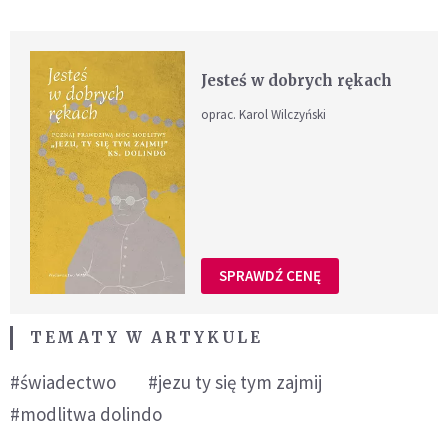
Jesteś w dobrych rękach
oprac. Karol Wilczyński
SPRAWDŹ CENĘ
TEMATY W ARTYKULE
#świadectwo
#jezu ty się tym zajmij
#modlitwa dolindo