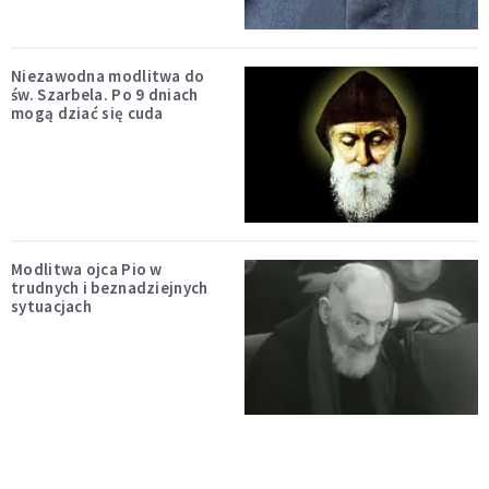
Niezawodna modlitwa do
św. Szarbela. Po 9 dniach
mogą dziać się cuda
Modlitwa ojca Pio w
trudnych i beznadziejnych
sytuacjach