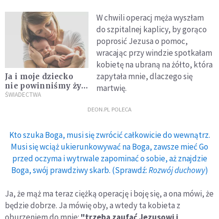
W chwili operacj męża wyszłam
do szpitalnej kaplicy, by gorąco
poprosić Jezusa o pomoc,
wracając przy windzie spotkałam
kobietę na ubraną na żółto, która
zapytała mnie, dlaczego się
Ja i moje dziecko
nie powinniśmy żyć
martwię.
[ŚWIADECTWO]
ŚWIADECTWA
DEON.PL POLECA
Kto szuka Boga, musi się zwrócić całkowicie do wewnątrz.
Musi się wciąż ukierunkowywać na Boga, zawsze mieć Go
przed oczyma i wytrwale zapominać o sobie, aż znajdzie
Boga, swój prawdziwy skarb. (Sprawdź:
Rozwój duchowy
)
Ja, że mąż ma teraz ciężką operację i boję się, a ona mówi, że
będzie dobrze. Ja mówię oby, a wtedy ta kobieta z
oburzeniem do mnie:
"trzeba zaufać Jezusowi i