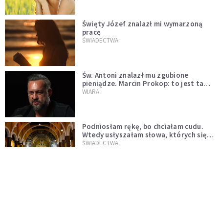
Święty Józef znalazł mi wymarzoną
pracę
ŚWIADECTWA
Św. Antoni znalazł mu zgubione
pieniądze. Marcin Prokop: to jest ta
wielka tajemnica wiary
WIARA
Podniosłam rękę, bo chciałam cudu.
Wtedy usłyszałam słowa, których się
nie spodziewałam
ŚWIADECTWA
"Ta modlitwa uratowała mojego
psiego przyjaciela" [ŚWIADECTWO]
ŚWIADECTWA