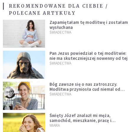
REKOMENDOWANE DLA CIEBIE /
POLECANE ARTYKUŁY
Zapamiętałam tę modlitwę i zostałam
wysłuchana
ŚWIADECTWA
Pan Jezus powiedział o tej modlitwie:
nie ma skuteczniejszej nowenny od tej
ŚWIADECTWA
Bóg zawsze się o nas zatroszczy.
Modlitwa przyniosła cud niemal od
razu
ŚWIADECTWA
Święty Józef znalazł mi męża,
samochód, mieszkanie, pracę i
uratował z bardzo trudnej sytuacji
WIARA